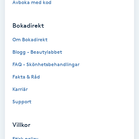
Avboka med kod
Brynformning
Bokadirekt
Brynfärgning
Om Bokadirekt
Brynplockning
Blogg - Beautylabbet
Bröllopsuppsättning
FAQ - Skönhetsbehandlingar
C
Fakta & Råd
Celluliter
Karriär
Support
Coachning
Color correction
Villkor
Etisk policy