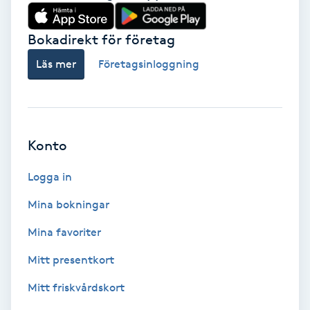
Babylights
Bokadirekt för företag
Balayage
Läs mer
Företagsinloggning
Bambumassage
Barber
Konto
Logga in
Barnklippning
Mina bokningar
BIAB
Mina favoriter
Blowout
Mitt presentkort
Mitt friskvårdskort
Bottenfärg