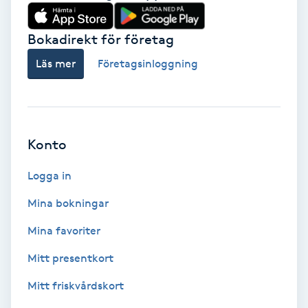
Babylights
Bokadirekt för företag
Balayage
Läs mer
Företagsinloggning
Bambumassage
Barber
Konto
Logga in
Barnklippning
Mina bokningar
BIAB
Mina favoriter
Blowout
Mitt presentkort
Mitt friskvårdskort
Bottenfärg