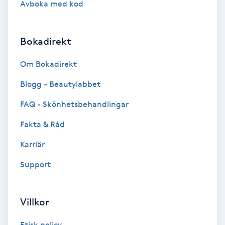
Avboka med kod
Brynformning
Bokadirekt
Brynfärgning
Om Bokadirekt
Brynplockning
Blogg - Beautylabbet
Bröllopsuppsättning
FAQ - Skönhetsbehandlingar
C
Fakta & Råd
Celluliter
Karriär
Support
Coachning
Color correction
Villkor
Etisk policy