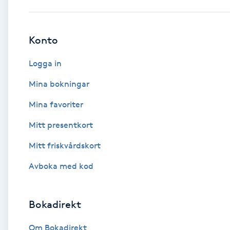
Babylights
Konto
Balayage
Logga in
Bambumassage
Mina bokningar
Mina favoriter
Barber
Mitt presentkort
Barnklippning
Mitt friskvårdskort
BIAB
Avboka med kod
Blowout
Bokadirekt
Bottenfärg
Om Bokadirekt