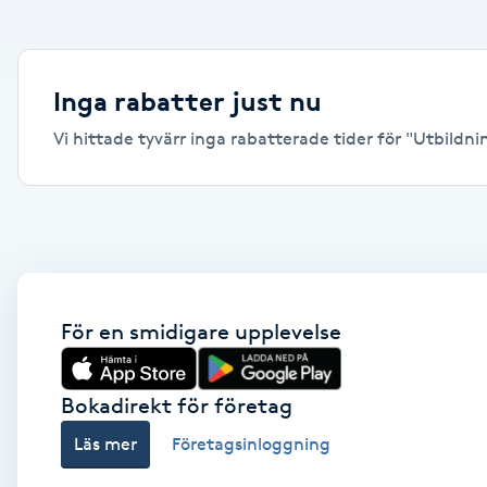
Alternativmedicin
Andningsmassage
Inga rabatter just nu
Vi hittade tyvärr inga rabatterade tider för "Utbildnin
Ansiktslyft utan kirurgi
Aromamassage
Ashtanga Yoga
Ayurveda
För en smidigare upplevelse
Ayurvedisk Massage
Bokadirekt för företag
Läs mer
Företagsinloggning
Ansiktsbehandling djuprengörande
B