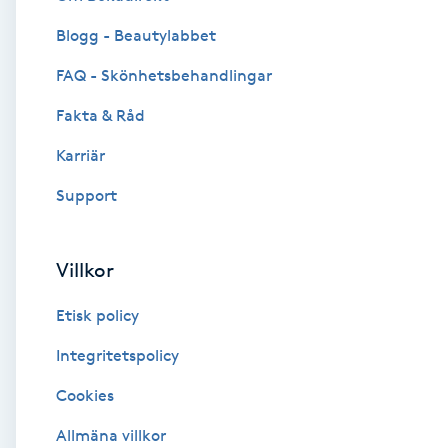
Blogg - Beautylabbet
Brynformning
FAQ - Skönhetsbehandlingar
Brynfärgning
Fakta & Råd
Brynplockning
Karriär
Support
Bröllopsuppsättning
C
Villkor
Celluliter
Etisk policy
Coachning
Integritetspolicy
Cookies
Color correction
Allmäna villkor