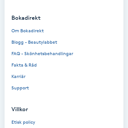
Brynformning
Bokadirekt
Brynfärgning
Om Bokadirekt
Brynplockning
Blogg - Beautylabbet
FAQ - Skönhetsbehandlingar
Bröllopsuppsättning
Fakta & Råd
C
Karriär
Celluliter
Support
Coachning
Villkor
Color correction
Etisk policy