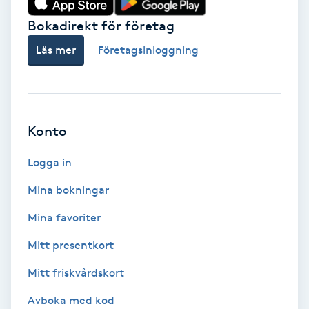
Bokadirekt för företag
Babylights
Läs mer
Företagsinloggning
Balayage
Bambumassage
Konto
Barber
Logga in
Barnklippning
Mina bokningar
BIAB
Mina favoriter
Mitt presentkort
Blowout
Mitt friskvårdskort
Bottenfärg
Avboka med kod