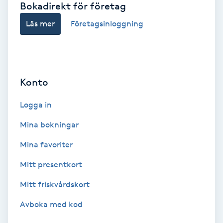
Bokadirekt för företag
Babylights
Läs mer
Företagsinloggning
Balayage
Bambumassage
Konto
Barber
Logga in
Mina bokningar
Barnklippning
Mina favoriter
BIAB
Mitt presentkort
Mitt friskvårdskort
Blowout
Avboka med kod
Bottenfärg