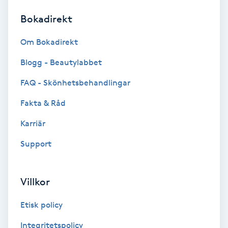
Bokadirekt
Brynformning
Om Bokadirekt
Brynfärgning
Blogg - Beautylabbet
Brynplockning
FAQ - Skönhetsbehandlingar
Fakta & Råd
Bröllopsuppsättning
C
Karriär
Support
Celluliter
Coachning
Villkor
Color correction
Etisk policy
Integritetspolicy