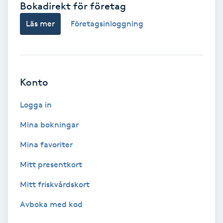
Bokadirekt för företag
Babylights
Läs mer
Företagsinloggning
Balayage
Bambumassage
Konto
Barber
Logga in
Mina bokningar
Barnklippning
Mina favoriter
BIAB
Mitt presentkort
Mitt friskvårdskort
Blowout
Avboka med kod
Bottenfärg