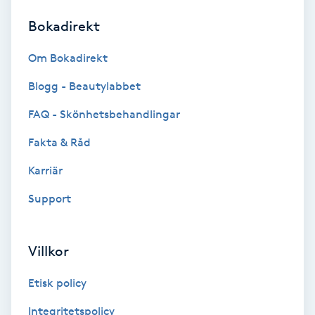
Bokadirekt
Brynformning
Om Bokadirekt
Brynfärgning
Blogg - Beautylabbet
Brynplockning
FAQ - Skönhetsbehandlingar
Fakta & Råd
Bröllopsuppsättning
C
Karriär
Support
Celluliter
Coachning
Villkor
Color correction
Etisk policy
Integritetspolicy