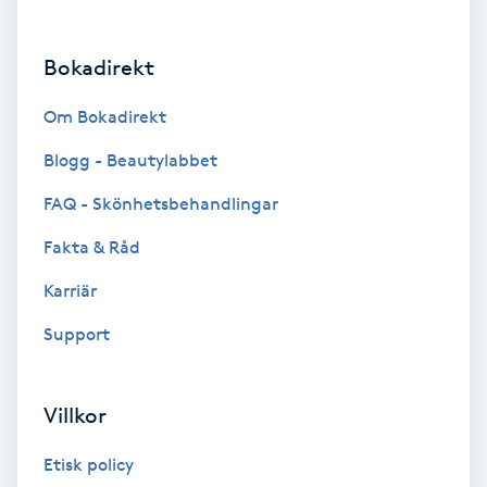
Brynformning
Bokadirekt
Brynfärgning
Om Bokadirekt
Brynplockning
Blogg - Beautylabbet
FAQ - Skönhetsbehandlingar
Bröllopsuppsättning
Fakta & Råd
C
Karriär
Celluliter
Support
Coachning
Villkor
Color correction
Etisk policy