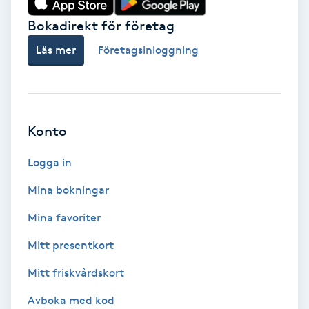
Bokadirekt för företag
Babylights
Läs mer
Företagsinloggning
Balayage
Bambumassage
Konto
Barber
Logga in
Barnklippning
Mina bokningar
BIAB
Mina favoriter
Mitt presentkort
Blowout
Mitt friskvårdskort
Bottenfärg
Avboka med kod