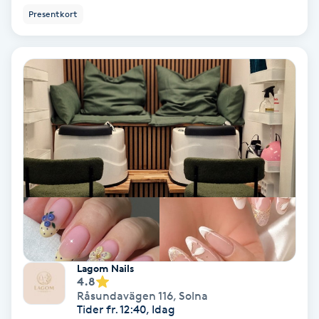
Presentkort
Samtalsterapi
Senioryoga
Shiatsu
Singelfransar
Sjukgymnastik
Skalpmassage
Skinbooster
Lagom Nails
4.8
Råsundavägen 116
,
Solna
Sklerosering
Tider fr. 12:40, Idag