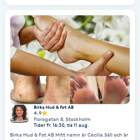
Svettbehandling
T
Tuina-massage
Taktil massage
Tandblekning
Tandläkare
Tatuering
Birka Hud & Fot AB
4.9
Floragatan 8
,
Stockholm
Tatueringsborttagning
Tider fr. 16:30, tis 11 aug.
Birka Hud & Fot AB Mitt namn är Cecilia.Säll och är