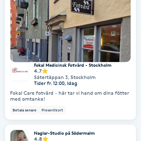
Lymfmassage
Läpptatuering
M
Makeup
Manikyr & Pedikyr
Fokal Medicinsk Fotvård - Stockholm
4.7
Sätertäppan 3
,
Stockholm
Massage
Tider fr. 12:00, Idag
Fokal Care fotvård – här tar vi hand om dina fötter
Medial vägledning
med omtanke!
Betala senare
Presentkort
Medicinsk massage
Meditation
Naglar-Studio på Södermalm
4.8