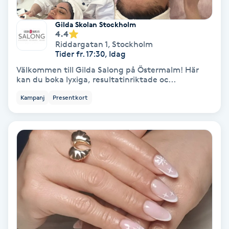
Fotmassage
Gilda Skolan Stockholm
4.4
Fotsvamp
Riddargatan 1
,
Stockholm
Tider fr. 17:30, Idag
Välkommen till Gilda Salong på Östermalm! Här
Fotvård
kan du boka lyxiga, resultatinriktade oc...
Kampanj
Presentkort
Fransar
Fransborttagning
Fransfärgning
Fransförlängning
Fransförlängning Megavolym