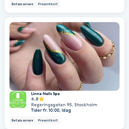
Betala senare
Presentkort
Nagelvård
Naglar borttagning
Naglar reparation
Naprapati
Navelpiercing
Linna Nails Spa
NBE-massage
4.8
Regeringsgatan 95
,
Stockholm
Tider fr. 10:00, Idag
Ny frisyr
O
Betala senare
Presentkort