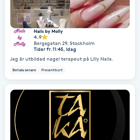
Fransförlängning Volym
Fransk manikyr
Nails by Molly
4.9
Bergsgatan 29
,
Stockholm
Fransrengöring
Tider fr. 11:45, Idag
Jag är utbildad nagel terapeut på Lilly Nails.
Frekvensterapi
Betala senare
Presentkort
Friskvård
Friskvårdsmassage
Frisör
Funktionsanalys