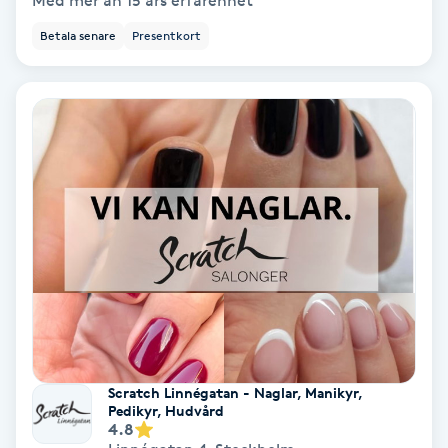
Med mer än 15 års erfarenhet
Betala senare
Presentkort
Bottenfärg
Brynformning
Brynfärgning
Brynplockning
Bröllopsuppsättning
C
Celluliter
Scratch Linnégatan - Naglar, Manikyr,
Coachning
Pedikyr, Hudvård
4.8