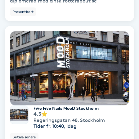
diplomerad medicinsk fotterapeut se
Terapi
Presentkort
Thaimassage
Toning
Torr hårbotten
Torrborstning
Triggerpunktsmassage
Trådning
Five Five Nails MooD Stockholm
4.3
Regeringsgatan 48
,
Stockholm
Träning
Tider fr. 10:40, Idag
Betala senare