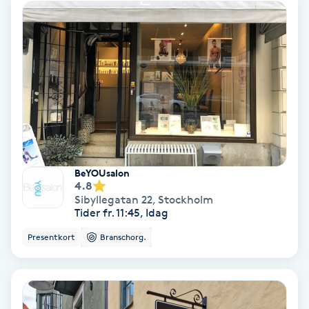
Laserbehandling
Lashlift Keratin
LED-ljusterapi
Liktornar
LPG
BeYOUsalon
4.8
LPG-behandling
Sibyllegatan 22
,
Stockholm
Tider fr. 11:45, Idag
LPG-massage
Presentkort
Branschorg.
Luggklippning