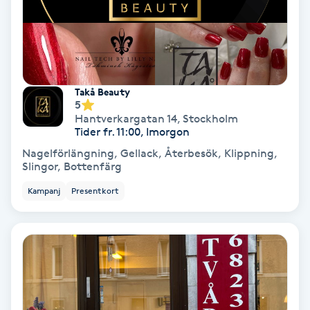
Färgning
Föning
G
Takå Beauty
5
Gel naglar
Hantverkargatan 14
,
Stockholm
Tider fr. 11:00, Imorgon
Gelenaglar
Nagelförlängning, Gellack, Återbesök, Klippning,
Slingor, Bottenfärg
Gellack
Kampanj
Presentkort
Gellack med förstärkning
Gravidmassage
Gravidyoga