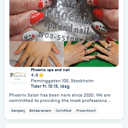
Koppningsmassage
Kosmetisk tatuering
Kostrådgivning
Kroppsinpackning
Phoenix spa and nail
Kroppspeeling
4.8
Fleminggatan 105
,
Stockholm
Tider fr. 10:15, Idag
Käkledsbehandling
Phoenix Salon has been here since 2020. We are
committed to providing the most professiona...
Kärlbehandling
Kampanj
Betala senare
Certifikat
Presentkort
L