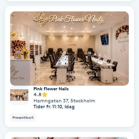
IPL
IPL hårborttagning
IR-massage
J
Japansk massage
K
Pink Flower Nails
4.8
K18
Hamngatan 37
,
Stockholm
Tider fr. 11:10, Idag
Katun fransar
Presentkort
Kemisk peeling