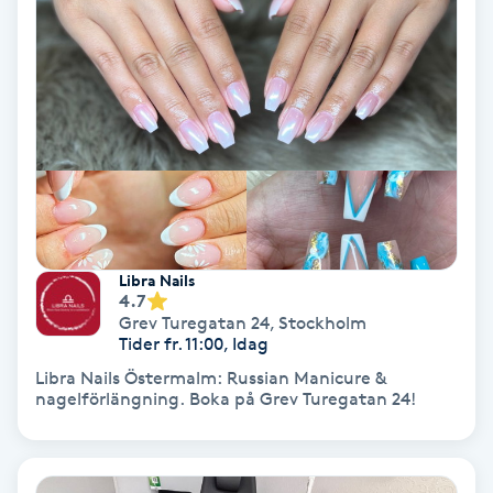
Hollywood Peel
Hot Stone Massage
Hot yoga
Hudföryngring
Huduppstramning
Libra Nails
4.7
Grev Turegatan 24
,
Stockholm
Hudvård
Tider fr. 11:00, Idag
Libra Nails Östermalm: Russian Manicure &
Hyaluronsyra
nagelförlängning. Boka på Grev Turegatan 24!
Hyperhidros