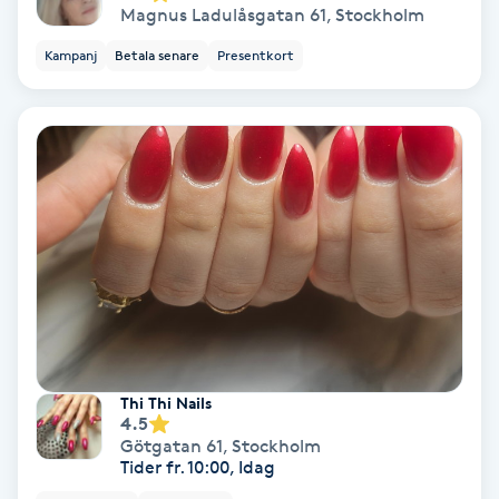
Magnus Ladulåsgatan 61
,
Stockholm
Medium
Kampanj
Betala senare
Presentkort
Megavolymfransar
Melasma
Mesoterapi
MicroPen
Microshading
Thi Thi Nails
Mixfransar
4.5
N
Götgatan 61
,
Stockholm
Tider fr. 10:00, Idag
Nagelförlängning