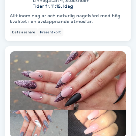
Linnégatan 4
,
Stockholm
Color correction
Tider fr. 11:15, Idag
Allt inom naglar och naturlig nagelvård med hög
Cryoterapi
kvalitet i en avslappnande atmosfär.
D
Betala senare
Presentkort
Damklippning
Dermapen
Diamantslipning
E
Enzympeeling
Extensions