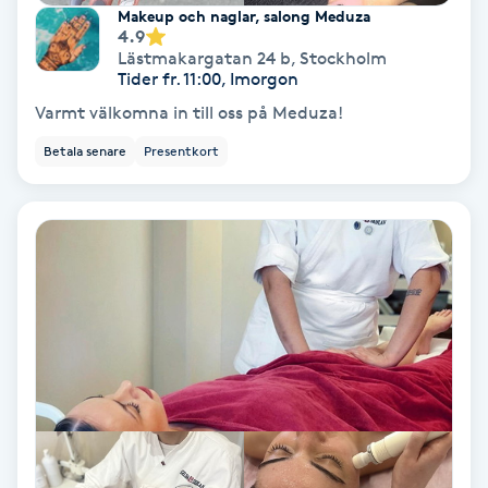
Extensions borttagning
Makeup och naglar, salong Meduza
4.9
Lästmakargatan 24 b
,
Stockholm
Eyeliner-tatuering
Tider fr. 11:00, Imorgon
F
Varmt välkomna in till oss på Meduza!
Face framing
Betala senare
Presentkort
Faceliftmassage
Fet hårbotten
Fettreducering
Fibromassage
Fillers