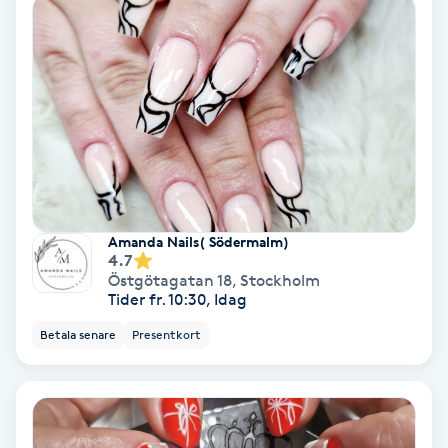
Keratinbehandling
Kinesiologi
Kinesisk medicin
Kiropraktik
Amanda Nails( Södermalm)
Klangmassage
4.7
Östgötagatan 18
,
Stockholm
Tider fr. 10:30, Idag
Klippning
Betala senare
Presentkort
Klippning & Slingor
Klippning ungdom