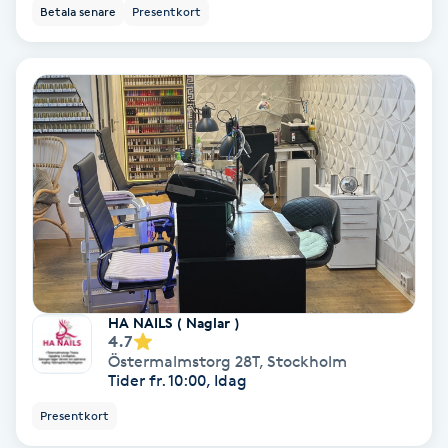
Betala senare
Presentkort
PRP (Platelet Rich Plasma)
PRX-T33
Psoriasis
PT
R
Radiofrekvens
HA NAILS ( Naglar )
4.7
Rakning
Östermalmstorg 28T
,
Stockholm
Tider fr. 10:00, Idag
Reflexologi
Presentkort