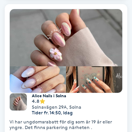
Regndroppsmassage
Reiki
Reikihealing
Reiki massage
Restorative Yoga
Rosacea
Alice Nails i Solna
4.8
Rosenmetoden
Solnavägen 29A
,
Solna
Tider fr. 14:50, Idag
Ryggmassage
Vi har ungdomsrabatt för dig som är 19 år eller
yngre. Det finns parkering närheten .
S