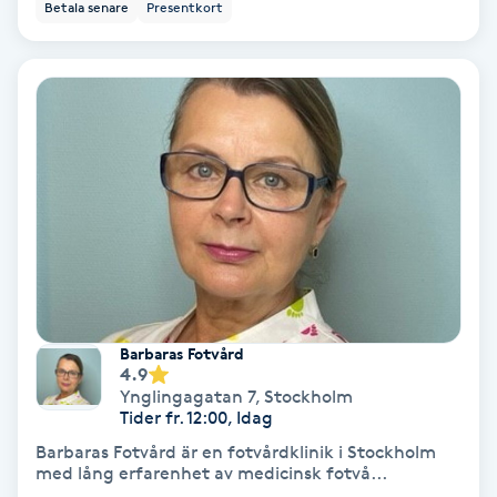
Betala senare
Presentkort
Nagelförlängning akryl
Nagelförlängning gelé
Nagelförlängning glasfiber
Nagelförlängning silke
Nagelförstärkning
Barbaras Fotvård
Nagelklippning
4.9
Ynglingagatan 7
,
Stockholm
Tider fr. 12:00, Idag
Nagelsvamp
Barbaras Fotvård är en fotvårdklinik i Stockholm
med lång erfarenhet av medicinsk fotvå...
Nageltrång