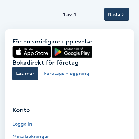
Volymfransar
1 av 4
Nästa
Vårtor
Y
För en smidigare upplevelse
Yin Yoga
Bokadirekt för företag
Yoga
Läs mer
Företagsinloggning
Yoga Nidra
Yogamassage
Konto
Z
Logga in
Zonterapi
Mina bokningar