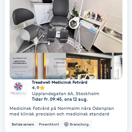
Hypnos
Hårborttagning
Hårbottenbehandling
Hårförlängning
Hårvård
Treadwell Medicinsk Fotvård
4.9
Hälsa
Upplandsgatan 6A
,
Stockholm
Tider fr. 09:45, ons 12 aug.
Hälsprickor
Medicinsk Fotvård på Norrmalm nära Odenplan
med klinisk precision och medicinsk standard
I
Betala senare
Presentkort
Branschorg.
Idrottsmassage