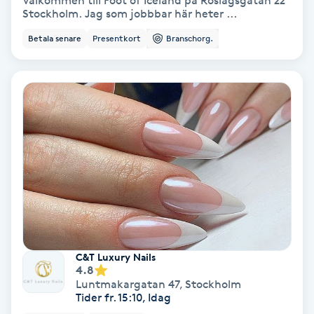
Välkommen till Foot of Iceland på Roslagsgatan 22
Stockholm. Jag som jobbbar här heter ...
Personlig tränare
Betala senare
Presentkort
Branschorg.
Picolaser
Piercing
Pigmentbehandling
Pigmentfläckar
Plastikkirurgi
C&T Luxury Nails
Powder brows
4.8
Luntmakargatan 47
,
Stockholm
Tider fr. 15:10, Idag
Power Yoga