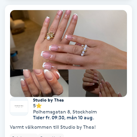
Olaplex
Olaplexbehandling
Ombre
Ombre brows
Ombre naglar
Optiker
Studio by Thea
5
Ortobionomi
Polhemsgatan 8
,
Stockholm
Tider fr. 09:30, mån 10 aug.
Ortopedi
Varmt välkommen till Studio by Thea!