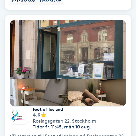
Betala senare
Presentkort
Osteopati
P
Paraffinbehandling
Pedikyr
Pensionärklippning
Permanent
Permanent hårborttagning
Foot of Iceland
4.9
Permanent ögonbrynsmakeup
Roslagsgatan 22
,
Stockholm
Tider fr. 11:45, mån 10 aug.
Personal shopper