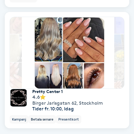
Tvätt & Fön
V
Vaccination
Vampyrbehandling
Vaxning
Vaxning brasiliansk
Pretty Center 1
Veterinär
4.6
Birger Jarlsgatan 62
,
Stockholm
Tider fr. 10:00, Idag
Vibrationsmassage
Kampanj
Betala senare
Presentkort
Vinyasa Yoga