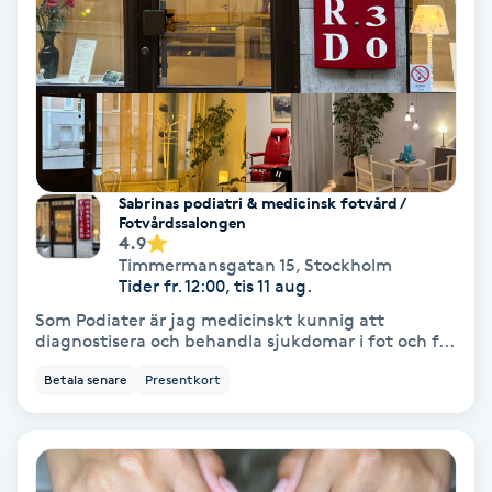
Gruppträning
Gua Sha-massage
H
Sabrinas podiatri & medicinsk fotvård /
Hatha Yoga
Fotvårdssalongen
4.9
Timmermansgatan 15
,
Stockholm
Headspa
Tider fr. 12:00, tis 11 aug.
Som Podiater är jag medicinskt kunnig att
Healing
diagnostisera och behandla sjukdomar i fot och f...
Betala senare
Presentkort
Herrklippning
HIFU