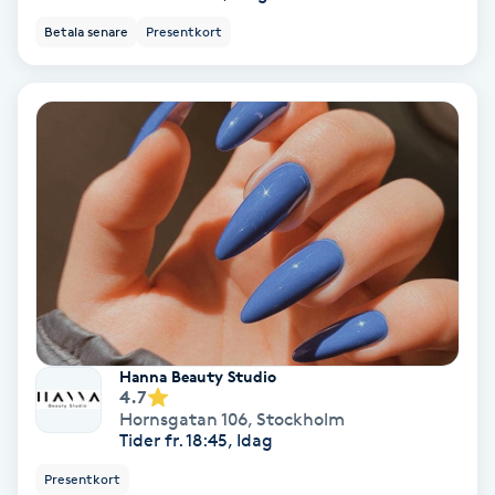
Betala senare
Presentkort
Spa
Spa manikyr & pedikyr
Spa-manikyr
Spa-pedikyr
Spraytan
Stylist
Hanna Beauty Studio
4.7
Sugaring
Hornsgatan 106
,
Stockholm
Tider fr. 18:45, Idag
Svensk massage
Presentkort