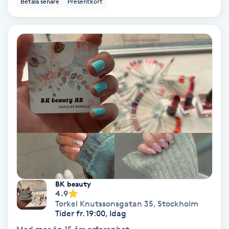
Betala senare
Presentkort
Ansiktsbehandling djuprengörande
B
Babylights
Balayage
Bambumassage
Barber
Barnklippning
BK beauty
4.9
BIAB
Torkel Knutssonsgatan 35
,
Stockholm
Tider fr. 19:00, Idag
Blowout