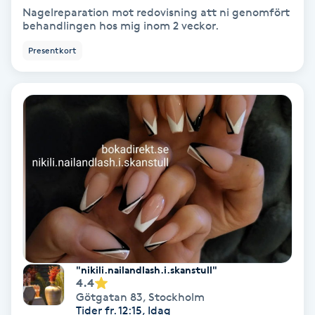
Nagelreparation mot redovisning att ni genomfört
Skoinlägg
behandlingen hos mig inom 2 veckor.
Presentkort
Skägg
Skäggfärgning
Skäggklippning
Skäggtrimmning
Skönhet
Slingor
"nikili.nailandlash.i.skanstull"
4.4
Götgatan 83
,
Stockholm
Sockring
Tider fr. 12:15, Idag