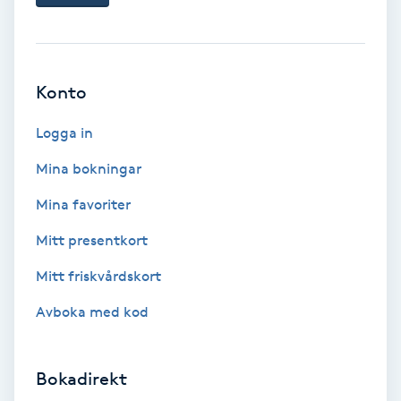
Babylights
Balayage
Konto
Bambumassage
Logga in
Mina bokningar
Barber
Mina favoriter
Barnklippning
Mitt presentkort
Mitt friskvårdskort
BIAB
Avboka med kod
Blowout
Bokadirekt
Bottenfärg