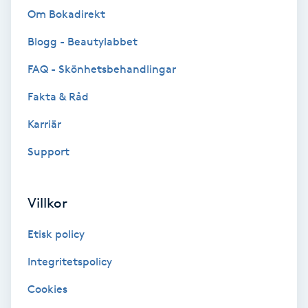
Om Bokadirekt
Brynformning
Blogg - Beautylabbet
Brynfärgning
FAQ - Skönhetsbehandlingar
Fakta & Råd
Brynplockning
Karriär
Bröllopsuppsättning
Support
C
Celluliter
Villkor
Coachning
Etisk policy
Integritetspolicy
Color correction
Cookies