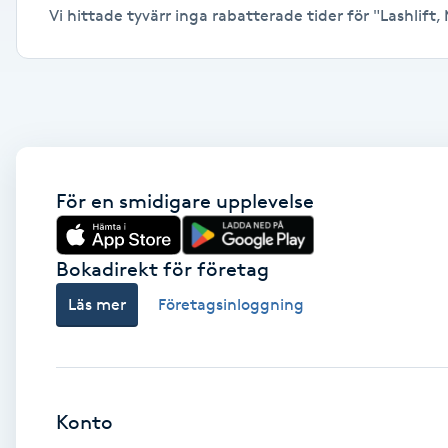
Vi hittade tyvärr inga rabatterade tider för "Lashlift,
Alternativmedicin
Andningsmassage
Ansiktslyft utan kirurgi
Aromamassage
För en smidigare upplevelse
Ashtanga Yoga
Bokadirekt för företag
Ayurveda
Läs mer
Företagsinloggning
Ayurvedisk Massage
Ansiktsbehandling djuprengörande
Konto
B