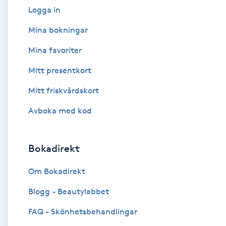
Logga in
Babylights
Mina bokningar
Balayage
Mina favoriter
Mitt presentkort
Bambumassage
Mitt friskvårdskort
Barber
Avboka med kod
Barnklippning
Bokadirekt
BIAB
Om Bokadirekt
Blowout
Blogg - Beautylabbet
FAQ - Skönhetsbehandlingar
Bottenfärg