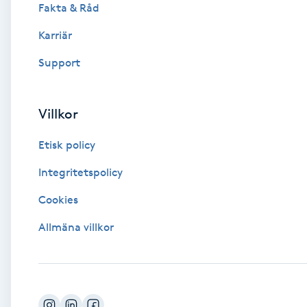
Fakta & Råd
Brynformning
Karriär
Support
Brynfärgning
Brynplockning
Villkor
Bröllopsuppsättning
Etisk policy
C
Integritetspolicy
Celluliter
Cookies
Allmäna villkor
Coachning
Color correction