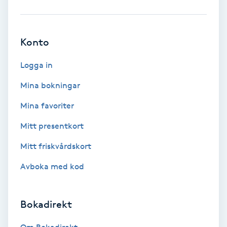
Babylights
Konto
Balayage
Logga in
Bambumassage
Mina bokningar
Barber
Mina favoriter
Mitt presentkort
Barnklippning
Mitt friskvårdskort
BIAB
Avboka med kod
Blowout
Bokadirekt
Bottenfärg