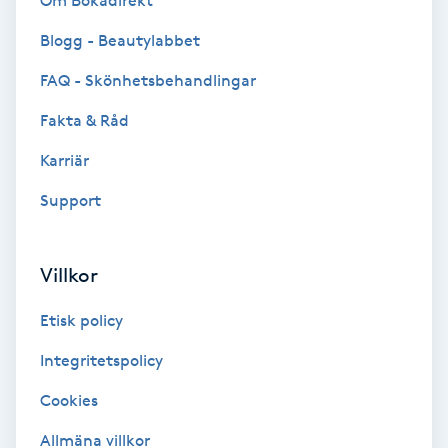
Om Bokadirekt
Brynformning
Blogg - Beautylabbet
FAQ - Skönhetsbehandlingar
Brynfärgning
Fakta & Råd
Brynplockning
Karriär
Support
Bröllopsuppsättning
C
Villkor
Celluliter
Etisk policy
Coachning
Integritetspolicy
Color correction
Cookies
Allmäna villkor