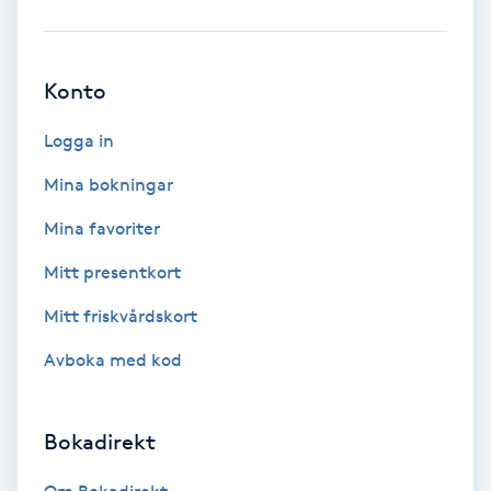
Babylights
Konto
Balayage
Logga in
Bambumassage
Mina bokningar
Barber
Mina favoriter
Mitt presentkort
Barnklippning
Mitt friskvårdskort
BIAB
Avboka med kod
Blowout
Bokadirekt
Bottenfärg