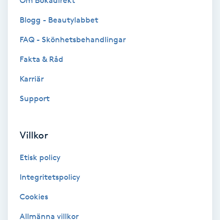
Om Bokadirekt
Brynformning
Blogg - Beautylabbet
FAQ - Skönhetsbehandlingar
Brynfärgning
Fakta & Råd
Brynplockning
Karriär
Support
Bröllopsuppsättning
C
Villkor
Celluliter
Etisk policy
Coachning
Integritetspolicy
Color correction
Cookies
Allmänna villkor