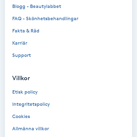
Blogg - Beautylabbet
Brynformning
FAQ - Skönhetsbehandlingar
Brynfärgning
Fakta & Råd
Karriär
Brynplockning
Support
Bröllopsuppsättning
C
Villkor
Celluliter
Etisk policy
Coachning
Integritetspolicy
Cookies
Color correction
Allmänna villkor