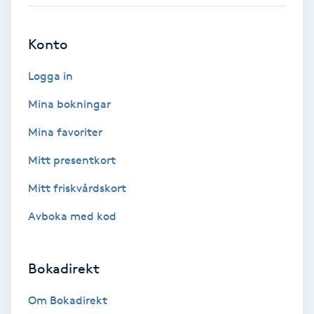
Babylights
Konto
Balayage
Logga in
Bambumassage
Mina bokningar
Mina favoriter
Barber
Mitt presentkort
Barnklippning
Mitt friskvårdskort
Avboka med kod
BIAB
Blowout
Bokadirekt
Bottenfärg
Om Bokadirekt