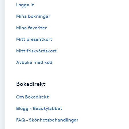
Logga in
Babylights
Mina bokningar
Mina favoriter
Balayage
Mitt presentkort
Bambumassage
Mitt friskvårdskort
Barber
Avboka med kod
Barnklippning
Bokadirekt
BIAB
Om Bokadirekt
Blogg - Beautylabbet
Blowout
FAQ - Skönhetsbehandlingar
Bottenfärg