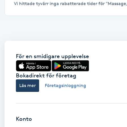
Vi hittade tyvärr inga rabatterade tider för "Massage, P
Alternativmedicin
Andningsmassage
Ansiktslyft utan kirurgi
Aromamassage
För en smidigare upplevelse
Ashtanga Yoga
Bokadirekt för företag
Ayurveda
Läs mer
Företagsinloggning
Ayurvedisk Massage
Ansiktsbehandling djuprengörande
Konto
B