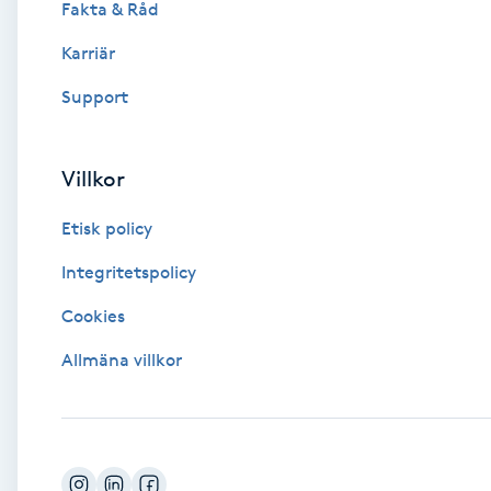
Fakta & Råd
Brynformning
Karriär
Support
Brynfärgning
Brynplockning
Villkor
Etisk policy
Bröllopsuppsättning
C
Integritetspolicy
Cookies
Celluliter
Allmäna villkor
Coachning
Color correction