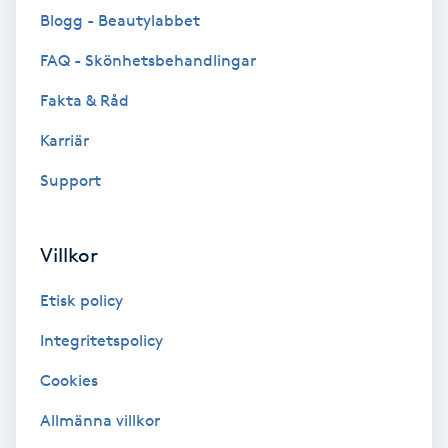
Blogg - Beautylabbet
Brynformning
FAQ - Skönhetsbehandlingar
Brynfärgning
Fakta & Råd
Karriär
Brynplockning
Support
Bröllopsuppsättning
C
Villkor
Celluliter
Etisk policy
Coachning
Integritetspolicy
Cookies
Color correction
Allmänna villkor