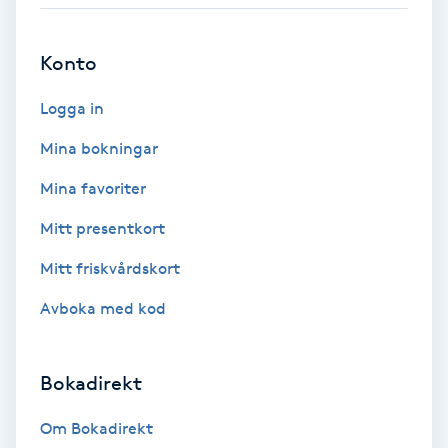
Babylights
Konto
Balayage
Logga in
Bambumassage
Mina bokningar
Mina favoriter
Barber
Mitt presentkort
Barnklippning
Mitt friskvårdskort
Avboka med kod
BIAB
Blowout
Bokadirekt
Bottenfärg
Om Bokadirekt