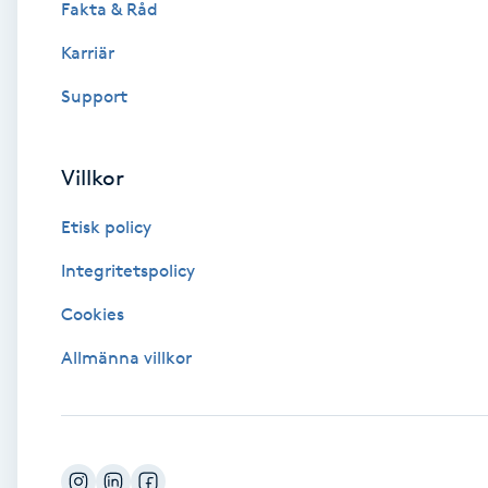
Fakta & Råd
Brynformning
Karriär
Support
Brynfärgning
Brynplockning
Villkor
Etisk policy
Bröllopsuppsättning
C
Integritetspolicy
Cookies
Celluliter
Allmänna villkor
Coachning
Color correction