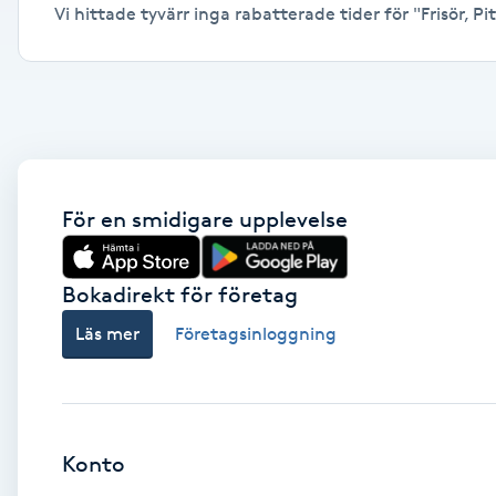
Vi hittade tyvärr inga rabatterade tider för "Frisör, Pit
Alternativmedicin
Andningsmassage
Ansiktslyft utan kirurgi
Aromamassage
För en smidigare upplevelse
Ashtanga Yoga
Bokadirekt för företag
Ayurveda
Läs mer
Företagsinloggning
Ayurvedisk Massage
Ansiktsbehandling djuprengörande
Konto
B