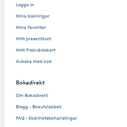
Logga in
Babylights
Mina bokningar
Mina favoriter
Balayage
Mitt presentkort
Bambumassage
Mitt friskvårdskort
Barber
Avboka med kod
Barnklippning
Bokadirekt
BIAB
Om Bokadirekt
Blogg - Beautylabbet
Blowout
FAQ - Skönhetsbehandlingar
Bottenfärg