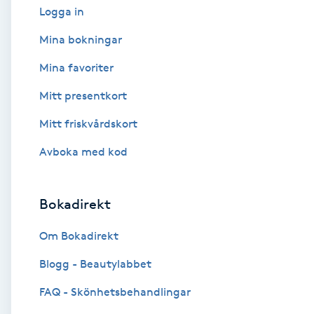
Logga in
Babylights
Mina bokningar
Mina favoriter
Balayage
Mitt presentkort
Bambumassage
Mitt friskvårdskort
Barber
Avboka med kod
Barnklippning
Bokadirekt
BIAB
Om Bokadirekt
Blogg - Beautylabbet
Blowout
FAQ - Skönhetsbehandlingar
Bottenfärg