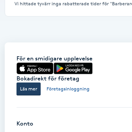
Vi hittade tyvärr inga rabatterade tider för "Barberare,
Alternativmedicin
Andningsmassage
Ansiktslyft utan kirurgi
Aromamassage
För en smidigare upplevelse
Ashtanga Yoga
Bokadirekt för företag
Ayurveda
Läs mer
Företagsinloggning
Ayurvedisk Massage
Ansiktsbehandling djuprengörande
Konto
B