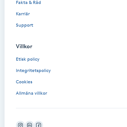
Fakta & Råd
Brynformning
Karriär
Support
Brynfärgning
Brynplockning
Villkor
Etisk policy
Bröllopsuppsättning
C
Integritetspolicy
Cookies
Celluliter
Allmäna villkor
Coachning
Color correction