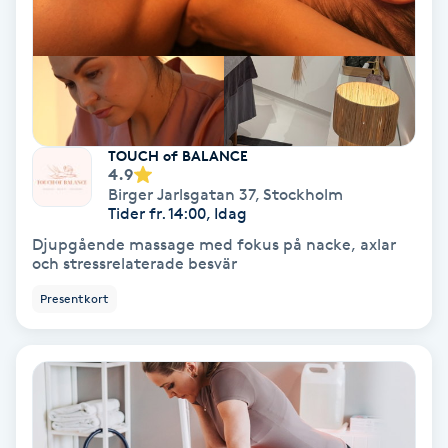
Hypnos
Hårborttagning
Hårbottenbehandling
TOUCH of BALANCE
4.9
Hårförlängning
Birger Jarlsgatan 37
,
Stockholm
Tider fr. 14:00, Idag
Hårvård
Djupgående massage med fokus på nacke, axlar
och stressrelaterade besvär
Hälsa
Presentkort
Hälsprickor
I
Idrottsmassage