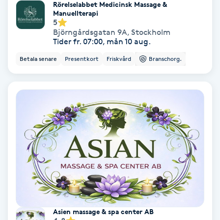
Lymfmassage
Rörelselabbet Medicinsk Massage &
Manuellterapi
5
Läpptatuering
Björngårdsgatan 9A
,
Stockholm
Tider fr. 07:00, mån 10 aug.
M
Betala senare
Presentkort
Friskvård
Branschorg.
Makeup
Manikyr & Pedikyr
Massage
Medial vägledning
Medicinsk massage
Meditation
Asien massage & spa center AB