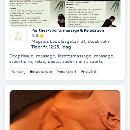
Hollywood Peel
Hot Stone Massage
Pasithea-Sports massage & Relaxation
4.8
Hot yoga
Magnus Ladulåsgatan 31
,
Stockholm
Tider fr. 12:25, Idag
Hudföryngring
Deeptissue, massage, idrottsmassage, massage,
stockholm, relax, bästa, södermalm, sports
Huduppstramning
Kampanj
Betala senare
Presentkort
Friskvård
Hudvård
Hyaluronsyra
Hyperhidros