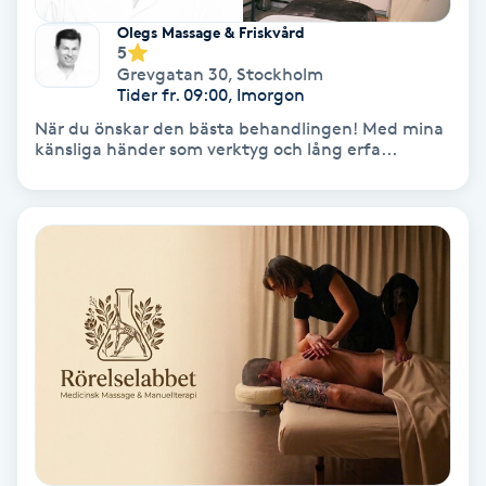
Laserbehandling
Olegs Massage & Friskvård
5
Lashlift Keratin
Grevgatan 30
,
Stockholm
Tider fr. 09:00, Imorgon
LED-ljusterapi
När du önskar den bästa behandlingen! Med mina
känsliga händer som verktyg och lång erfa...
Liktornar
LPG
LPG-behandling
LPG-massage
Luggklippning