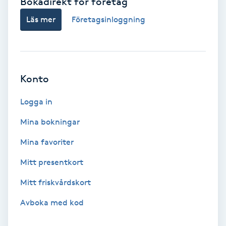
Bokadirekt för företag
Volymfransar
Läs mer
Företagsinloggning
Vårtor
Y
Konto
Yin Yoga
Logga in
Yoga
Mina bokningar
Yoga Nidra
Mina favoriter
Mitt presentkort
Yogamassage
Mitt friskvårdskort
Z
Avboka med kod
Zonterapi