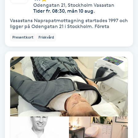
Odengatan 21
,
Stockholm Vasastan
Koppningsmassage
Tider fr. 08:30, mån 10 aug.
Vasastans Naprapatmottagning startades 1997 och
ligger på Odengatan 21 i Stockholm. Företa
Kosmetisk tatuering
Presentkort
Friskvård
Kostrådgivning
Kroppsinpackning
Kroppspeeling
Käkledsbehandling
Kärlbehandling
L