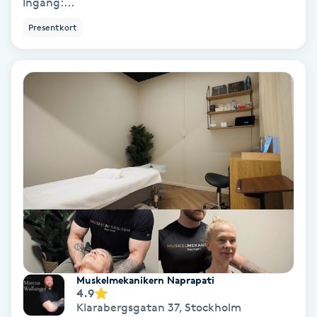
Ingång:...
Fotmassage
Presentkort
Fotsvamp
Fotvård
Fransar
Fransborttagning
Fransfärgning
Fransförlängning
Muskelmekanikern Naprapati
4.9
Fransförlängning Megavolym
Klarabergsgatan 37
,
Stockholm