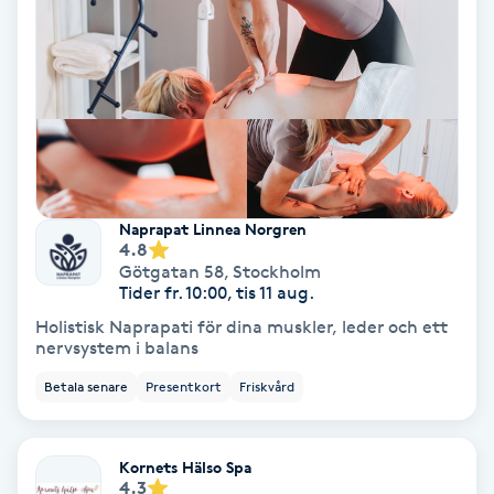
IPL
IPL hårborttagning
IR-massage
J
Naprapat Linnea Norgren
4.8
Japansk massage
Götgatan 58
,
Stockholm
Tider fr. 10:00, tis 11 aug.
K
Holistisk Naprapati för dina muskler, leder och ett
K18
nervsystem i balans
Betala senare
Presentkort
Friskvård
Katun fransar
Kornets Hälso Spa
Kemisk peeling
4.3