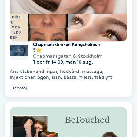
Svettbehandling
T
Tuina-massage
Chapmanskliniken Kungsholmen
5
Taktil massage
Chapmansgatan 6
,
Stockholm
Tider fr. 14:00, mån 10 aug.
Tandblekning
Ansiktsbehandlingar, hudvård, massage,
injektioner, ögon, lash, bästa, fillers, trådlyft
Tandläkare
Kampanj
Tatuering
Tatueringsborttagning