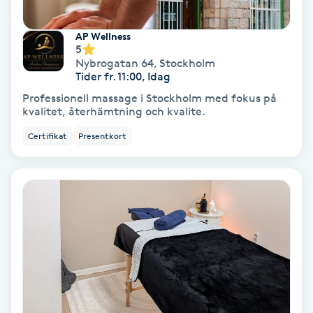
Gruppträning
AP Wellness
5
Nybrogatan 64
,
Stockholm
Gua Sha-massage
Tider fr. 11:00, Idag
H
Professionell massage i Stockholm med fokus på
kvalitet, återhämtning och kvalite.
Hatha Yoga
Certifikat
Presentkort
Headspa
Healing
Herrklippning
HIFU