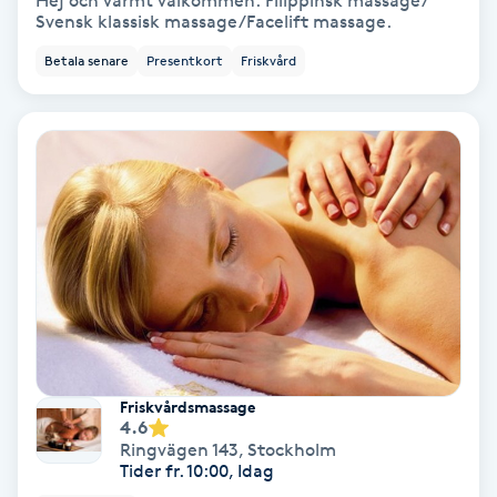
Hej och varmt välkommen. Filippinsk massage/
Svensk klassisk massage/Facelift massage.
Bottenfärg
Betala senare
Presentkort
Friskvård
Brynformning
Brynfärgning
Brynplockning
Bröllopsuppsättning
C
Celluliter
Friskvårdsmassage
4.6
Coachning
Ringvägen 143
,
Stockholm
Tider fr. 10:00, Idag