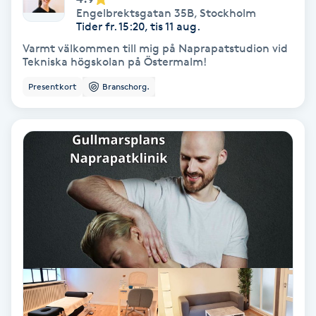
Engelbrektsgatan 35B
,
Stockholm
Olaplex
Tider fr. 15:20, tis 11 aug.
Varmt välkommen till mig på Naprapatstudion vid
Olaplexbehandling
Tekniska högskolan på Östermalm!
Presentkort
Branschorg.
Ombre
Ombre brows
Ombre naglar
Optiker
Ortobionomi
Ortopedi