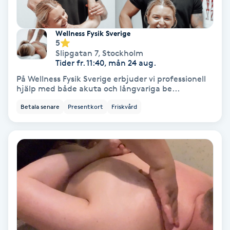
Personlig tränare
Wellness Fysik Sverige
5
Picolaser
Slipgatan 7
,
Stockholm
Tider fr. 11:40, mån 24 aug.
På Wellness Fysik Sverige erbjuder vi professionell
Piercing
hjälp med både akuta och långvariga be...
Betala senare
Presentkort
Friskvård
Pigmentbehandling
Pigmentfläckar
Plastikkirurgi
Powder brows
Power Yoga