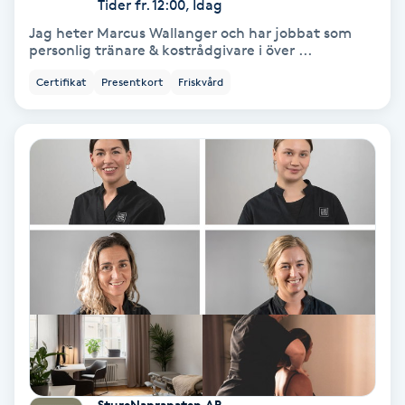
Tider fr. 12:00, Idag
Fransförlängning Volym
Jag heter Marcus Wallanger och har jobbat som
personlig tränare & kostrådgivare i över ...
Fransk manikyr
Certifikat
Presentkort
Friskvård
Fransrengöring
Frekvensterapi
Friskvård
Friskvårdsmassage
Frisör
Funktionsanalys
StureNaprapaten AB