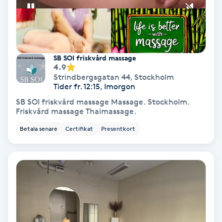
PRP (Platelet Rich Plasma)
PRX-T33
SB SOI friskvård massage
4.9
Strindbergsgatan 44
,
Stockholm
Psoriasis
Tider fr. 12:15, Imorgon
SB SOI friskvård massage Massage. Stockholm.
PT
Friskvård massage Thaimassage.
R
Betala senare
Certifikat
Presentkort
Radiofrekvens
Rakning
Reflexologi