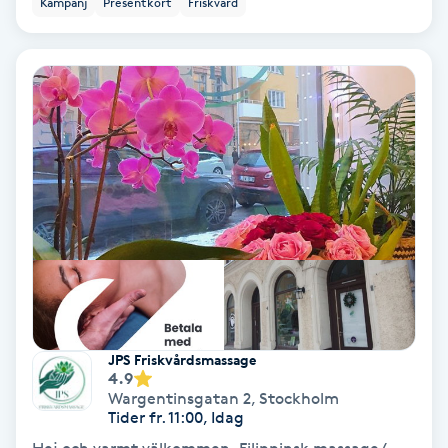
Kampanj
Presentkort
Friskvård
Ansiktsbehandling djuprengörande
B
Babylights
Balayage
Bambumassage
Barber
Barnklippning
JPS Friskvårdsmassage
4.9
BIAB
Wargentinsgatan 2
,
Stockholm
Tider fr. 11:00, Idag
Blowout