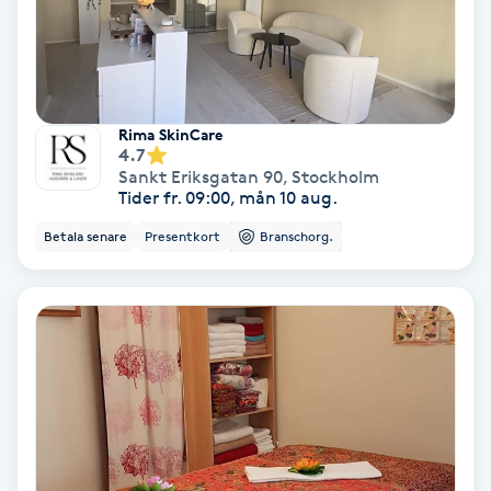
Regndroppsmassage
Reiki
Reikihealing
Rima SkinCare
4.7
Sankt Eriksgatan 90
,
Stockholm
Reiki massage
Tider fr. 09:00, mån 10 aug.
Betala senare
Presentkort
Branschorg.
Restorative Yoga
Rosacea
Rosenmetoden
Ryggmassage
S