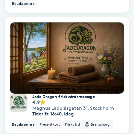
Color correction
Betala senare
Cryoterapi
D
Damklippning
Dermapen
Diamantslipning
E
Jade Dragon friskvårdsmassage
Enzympeeling
4.9
Magnus Ladulåsgatan 31
,
Stockholm
Tider fr. 16:40, Idag
Extensions
Betala senare
Presentkort
Friskvård
Branschorg.