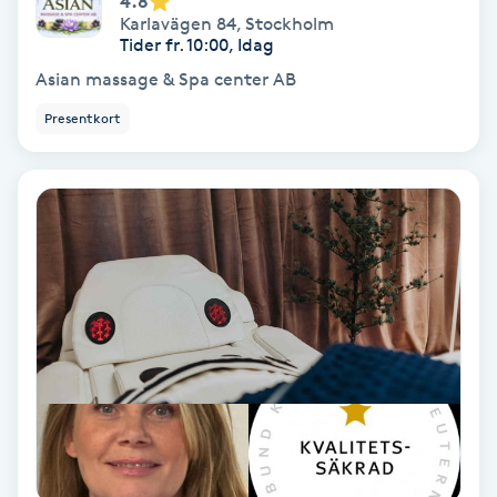
4.8
Karlavägen 84
,
Stockholm
Medium
Tider fr. 10:00, Idag
Asian massage & Spa center AB
Megavolymfransar
Presentkort
Melasma
Mesoterapi
MicroPen
Microshading
Mixfransar
N
Nagelförlängning