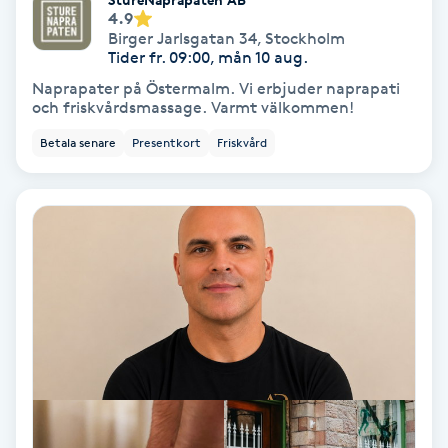
4.9
Färgning
Birger Jarlsgatan 34
,
Stockholm
Tider fr. 09:00, mån 10 aug.
Föning
Naprapater på Östermalm. Vi erbjuder naprapati
och friskvårdsmassage. Varmt välkommen!
G
Betala senare
Presentkort
Friskvård
Gel naglar
Gelenaglar
Gellack
Gellack med förstärkning
Gravidmassage
Gravidyoga