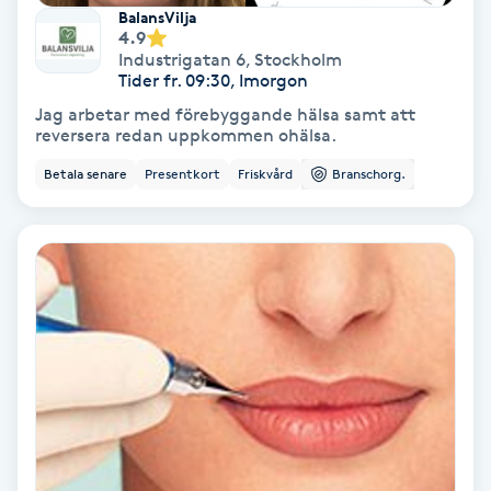
BalansVilja
4.9
Nagelförlängning akryl
Industrigatan 6
,
Stockholm
Tider fr. 09:30, Imorgon
Jag arbetar med förebyggande hälsa samt att
Nagelförlängning gelé
reversera redan uppkommen ohälsa.
Betala senare
Presentkort
Friskvård
Branschorg.
Nagelförlängning glasfiber
Nagelförlängning silke
Nagelförstärkning
Nagelklippning
Nagelsvamp
Nageltrång