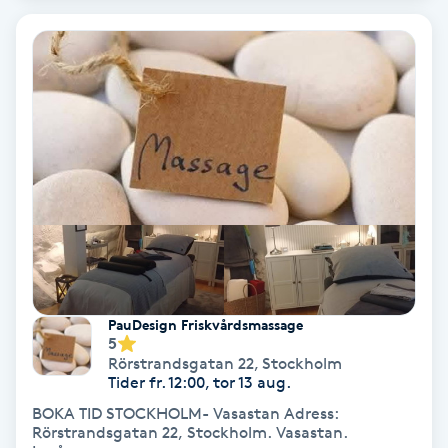
Extensions borttagning
Eyeliner-tatuering
F
Face framing
Faceliftmassage
Fet hårbotten
Fettreducering
PauDesign Friskvårdsmassage
5
Fibromassage
Rörstrandsgatan 22
,
Stockholm
Tider fr. 12:00, tor 13 aug.
BOKA TID STOCKHOLM- Vasastan Adress:
Fillers
Rörstrandsgatan 22, Stockholm. Vasastan.