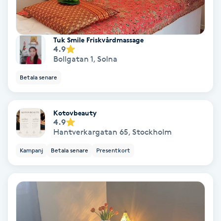
Samtalsterapi
Tuk Smile Friskvårdmassage
Senioryoga
4.9
Bollgatan 1
,
Solna
Shiatsu
Betala senare
Singelfransar
Kotovbeauty
4.9
Sjukgymnastik
Hantverkargatan 65
,
Stockholm
Kampanj
Betala senare
Presentkort
Skalpmassage
Skinbooster
Sklerosering