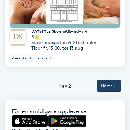
Tvätt & Fön
V
Vaccination
DAYSTYLE Skönhet&Hudvård
5
Vampyrbehandling
Surbrunnsgatan 6
,
Stockholm
Tider fr. 13:00, tor 13 aug.
Vaxning
Presentkort
Friskvård
Vaxning brasiliansk
1 av 2
Nästa
Veterinär
Vibrationsmassage
För en smidigare upplevelse
Vinyasa Yoga