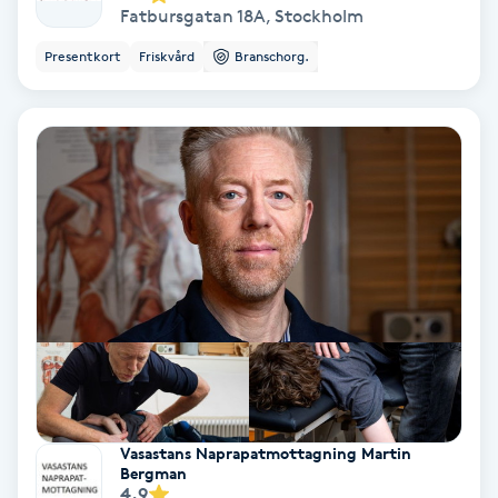
Fatbursgatan 18A
,
Stockholm
Keratinbehandling
Presentkort
Friskvård
Branschorg.
Kinesiologi
Kinesisk medicin
Kiropraktik
Klangmassage
Klippning
Klippning & Slingor
Vasastans Naprapatmottagning Martin
Bergman
Klippning ungdom
4.9