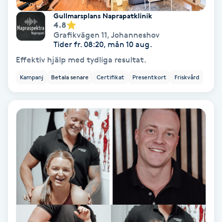
Osteopati
Gullmarsplans Naprapatklinik
4.8
P
Grafikvägen 11
,
Johanneshov
Tider fr. 08:20, mån 10 aug.
Paraffinbehandling
Effektiv hjälp med tydliga resultat.
Pedikyr
Kampanj
Betala senare
Certifikat
Presentkort
Friskvård
Pensionärklippning
Permanent
Permanent hårborttagning
Permanent ögonbrynsmakeup
Personal shopper