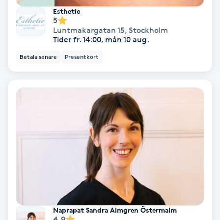
Esthetic
5
Nagelvård
Luntmakargatan 15
,
Stockholm
Tider fr. 14:00, mån 10 aug.
Naglar borttagning
Betala senare
Presentkort
Naglar reparation
Naprapati
Navelpiercing
NBE-massage
Ny frisyr
O
Naprapat Sandra Almgren Östermalm
4.9