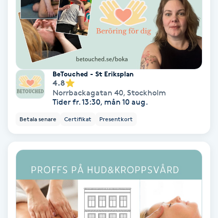
Terapi
Thaimassage
Toning
BeTouched - St Eriksplan
4.8
Torr hårbotten
Norrbackagatan 40
,
Stockholm
Tider fr. 13:30, mån 10 aug.
Torrborstning
Betala senare
Certifikat
Presentkort
Triggerpunktsmassage
Trådning
Träning