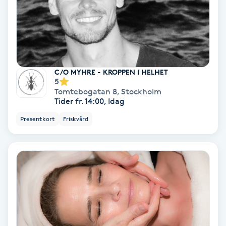
Spa
Spa manikyr & pedikyr
C/O MYHRE - KROPPEN I HELHET
Spa-manikyr
5
Tomtebogatan 8
,
Stockholm
Tider fr. 14:00, Idag
Spa-pedikyr
Presentkort
Friskvård
Spraytan
Stylist
Sugaring
Svensk massage