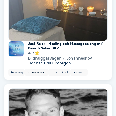
Skoinlägg
Skägg
Skäggfärgning
Just Relax- Healing och Massage salongen /
Beauty Salon DIEZ
Skäggklippning
4.7
Bildhuggarvägen 7
,
Johanneshov
Tider fr. 11:00, Imorgon
Skäggtrimmning
Kampanj
Betala senare
Presentkort
Friskvård
Skönhet
Slingor
Sockring