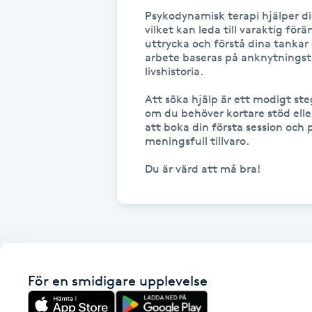
Eyeliner-tatuering
Psykodynamisk terapi hjälper dig
F
vilket kan leda till varaktig för
uttrycka och förstå dina tankar 
arbete baseras på anknytningsteo
Face framing
livshistoria.

Faceliftmassage
Att söka hjälp är ett modigt steg
om du behöver kortare stöd eller
att boka din första session och
Fet hårbotten
meningsfull tillvaro.

Fettreducering
Fibromassage
Fillers
För en smidigare upplevelse
Fotmassage