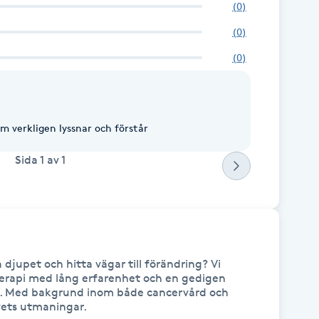
(
0
)
(
0
)
(
0
)
m verkligen lyssnar och förstår
Sida
1
av
1
 djupet och hitta vägar till förändring? Vi 
rapi med lång erfarenhet och en gedigen 
v. Med bakgrund inom både cancervård och 
vets utmaningar.
