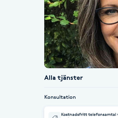
Alternativmedicin
Andningsmassage
Ansiktslyft utan kirurgi
Aromamassage
Ashtanga Yoga
Alla tjänster
Ayurveda
Ayurvedisk Massage
Konsultation
Ansiktsbehandling djuprengörande
Kostnadsfritt telefonsamtal 
B