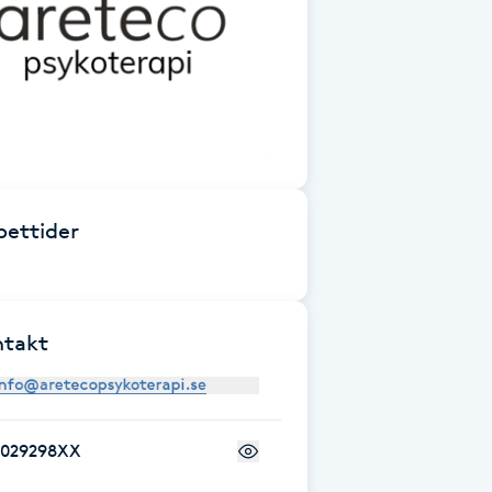
ettider
ntakt
7029298XX