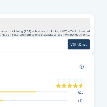
amisk inriktning (PDT) och vidareutbildning i KBT, affektfokuserad
. Med en bakgrund som specialistsjuksköterska inom psykiatri och
ch förändring. Jag arbetar med sviktande
ngest, övergivenhetstrauman samt relationsproblematik. Inom
Välj tjänst
iga i att hantera sorg, kris och existentiella frågor. Oavsett din
mig för att boka en tid och ta första
(
8
)
(
4
)