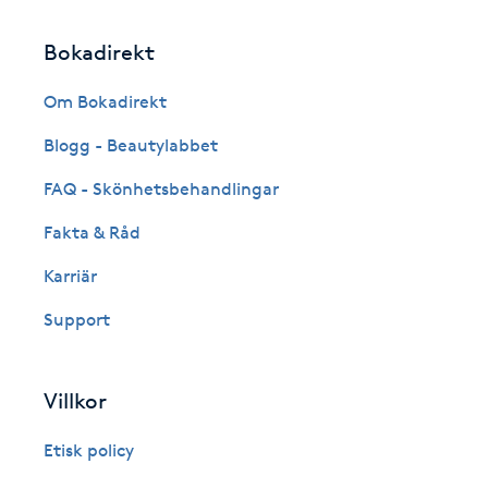
Fransk manikyr
Bokadirekt
Fransrengöring
Om Bokadirekt
Blogg - Beautylabbet
Frekvensterapi
FAQ - Skönhetsbehandlingar
Friskvård
Fakta & Råd
Friskvårdsmassage
Karriär
Support
Frisör
Funktionsanalys
Villkor
Etisk policy
Färgning