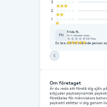
3
Cryoterapi
D
2
1
Damklippning
Frida N.
FN
Dermapen
för 4 månader sedan
till
Tina
En bra och förstående person so
Diamantslipning
E
Enzympeeling
Extensions
Om företaget
Är du redo att förstå dig själv på
erbjuder psykodynamisk psykote
Extensions borttagning
förståelse för människors beho
psykiatri stöttar vi dig genom li