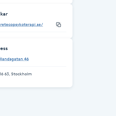
kar
retecopsykoterapi.se/
ess
Ölandsgatan 46
16 63, Stockholm