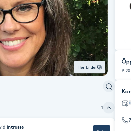
Öpp
Fler bilder
9-20
Ko
1
vid intresse