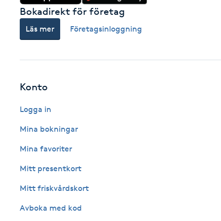
Bokadirekt för företag
Fotsvamp
Läs mer
Företagsinloggning
Fotvård
Fransar
Konto
Fransborttagning
Logga in
Fransfärgning
Mina bokningar
Mina favoriter
Fransförlängning
Mitt presentkort
Fransförlängning Megavolym
Mitt friskvårdskort
Fransförlängning Volym
Avboka med kod