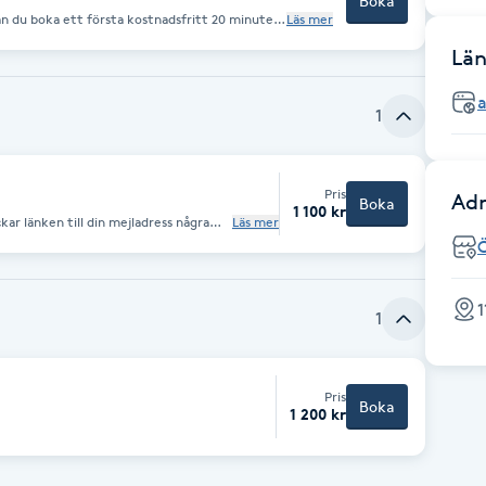
Boka
an du boka ett första kostnadsfritt 20 minuters
Läs mer
a möjliggör också att vi får prata lite med dig
ar ett första möte.
Län
a
1
Pris
Adr
Boka
1 100 kr
ar länken till din mejladress några
Läs mer
annan mötestyp finns om Zoom inte
1
1
Pris
Boka
1 200 kr