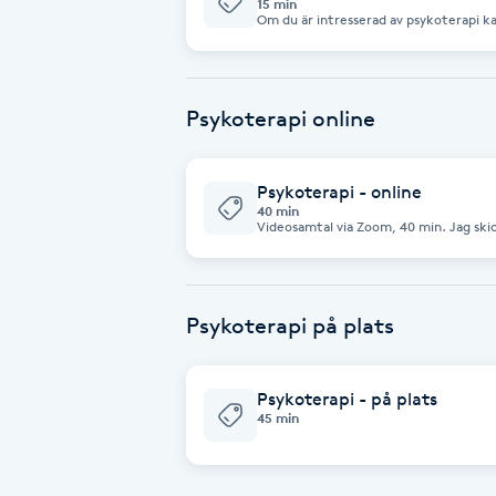
15 min
Om du är intresserad av psykoterapi k
telefonsamtal, så berättar vi mer. Dett
Babylights
innan vi eventuellt går vidare och bok
Balayage
Psykoterapi online
Bambumassage
Psykoterapi - online
40 min
Videosamtal via Zoom, 40 min. Jag skick
Barber
minuter innan mötet. Möjlighet till 
fungerar.
Barnklippning
Psykoterapi på plats
BIAB
Psykoterapi - på plats
45 min
Blowout
Bottenfärg