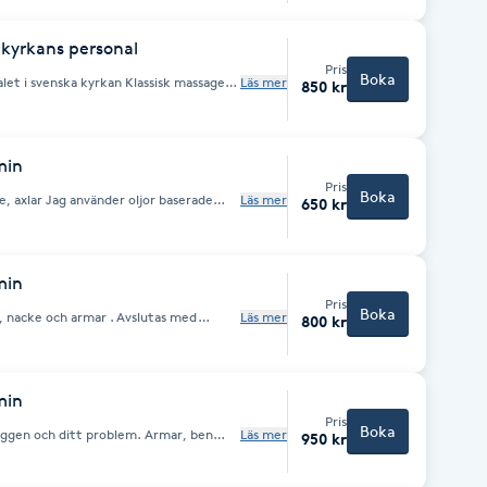
 kyrkans personal
Pris
Boka
alet i svenska kyrkan Klassisk massage
Läs mer
850 kr
roblem. Armar, ben axlar nacke.
ska oljor
min
Pris
Boka
ljor baserade
Läs mer
650 kr
el.
min
Pris
Boka
r, nacke och armar . Avslutas med
Läs mer
800 kr
nder oljor baserade på växtoljor med
min
Pris
Boka
ryggen och ditt problem. Armar, ben
Läs mer
950 kr
eriska oljor