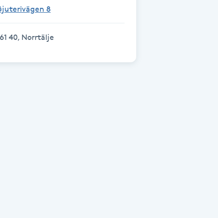
juterivägen 8
61 40, Norrtälje