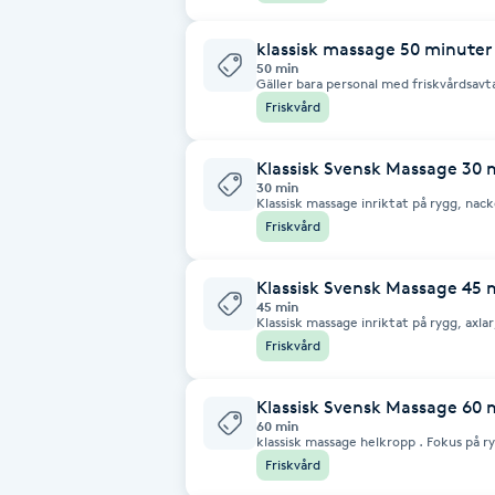
Fransk manikyr
klassisk massage 50 minuter
50 min
Gäller bara personal med friskvårdsavt
Fransrengöring
helkropp . Fokus på ryggen och ditt p
Friskvård
Använder Växtbaserade oljor med eteri
Frekvensterapi
Klassisk Svensk Massage 30 
30 min
Klassisk massage inriktat på rygg, nacke, axlar Jag använder o
Friskvård
växtoljor med eteriska oljor bl.a lavend
Friskvård
Friskvårdsmassage
Klassisk Svensk Massage 45 
45 min
Klassisk massage inriktat på rygg, axla
avslappningsmassage ansikte. Jag anvä
Frisör
Friskvård
eteriska oljor bl.a lavendel.
Funktionsanalys
Klassisk Svensk Massage 60 
60 min
klassisk massage helkropp . Fokus på 
axlar nacke. Växtbaserade oljor med et
Färgning
Friskvård