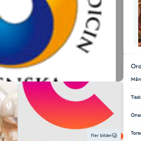
Ord
Mån
Tisd
Ons
Tor
Fler bilder