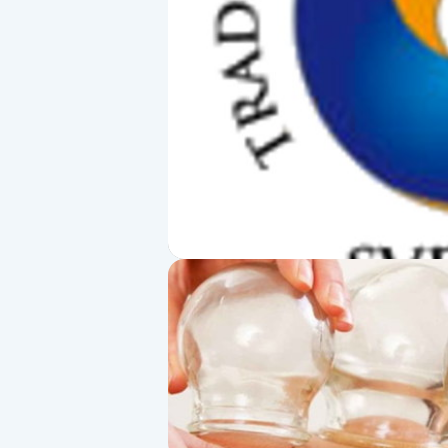
Alternativmedicin
Andningsmassage
Ansiktslyft utan kirurgi
Aromamassage
Ashtanga Yoga
Ayurveda
Ayurvedisk Massage
Ansiktsbehandling djuprengörande
B