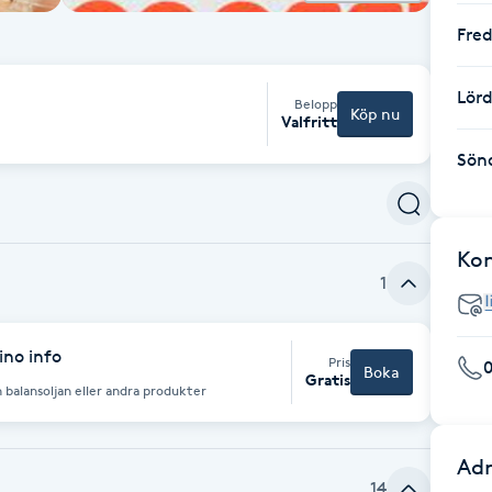
Fre
Lör
Belopp
Köp nu
Valfritt
Sön
Ko
1
ino info
Pris
Boka
Gratis
 balansoljan eller andra produkter
Adr
14