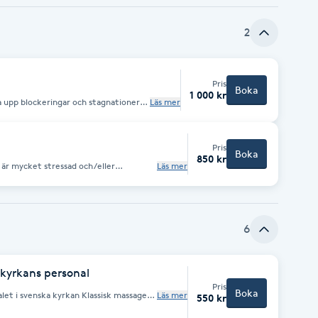
2
Pris
Boka
1 000 kr
a upp blockeringar och stagnationer
Läs mer
esvär. Känslor som blockera i kroppen
ger ner kommer vi också med rörelser
ans i alla dina kroppar. Fysiska,
Pris
Boka
850 kr
u är mycket stressad och/eller
Läs mer
ivsenergi och den känslomässiga
ndlingsbänk i en lugn miljö. Efteråt
elserna.
6
 kyrkans personal
Pris
Boka
ska kyrkan Klassisk massage
Läs mer
550 kr