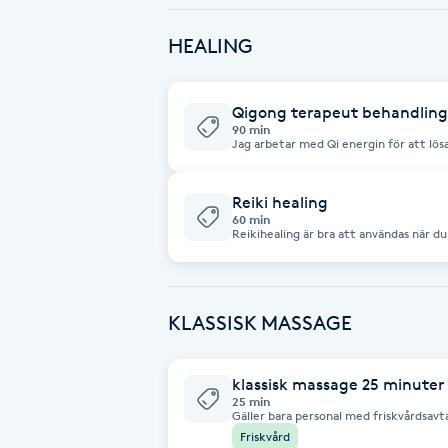
Fotsvamp
HEALING
Fotvård
Qigong terapeut behandling
90 min
Fransar
Jag arbetar med Qi energin för att lös
som sitter i kroppen och ger fysiska b
och med hjälp av att du står eller lig
att lösa upp blockeringarna så du får bal
Fransborttagning
känslo, och astralkroppen
Reiki healing
60 min
Reikihealing är bra att användas när d
emotionellt påverkad. Balansering av l
Fransfärgning
kroppen. Man ligger påklädd på en beha
samtalar vi om obalanserna och upplev
Fransförlängning
KLASSISK MASSAGE
Fransförlängning Megavolym
klassisk massage 25 minuter
25 min
Gäller bara personal med friskvårdsavtalet i sven
Fransförlängning Volym
inriktat på rygg, nacke, axlar Jag använder oljor baserade växtoljor med
Friskvård
eteriska oljor bl.a lavendel.