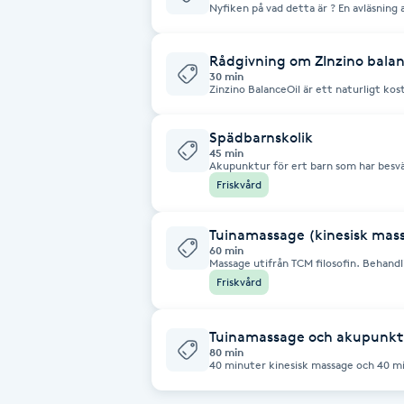
Eyeliner-tatuering
länder. Den passar bra vid behandling 
Nyfiken på vad detta är ? En avläsning av d
läkemedelsberoende och vid oro, ånge
Anamnes/Diagnos enligt TCM = ingen 
engångsnålar sticks i bestämda punkter
F
NADA öronakupunktur betalas i försko
Rådgivning om ZInzino balan
Face framing
30 min
Zinzino BalanceOil är ett naturligt kos
nivåerna av essentiella omega-3-fettsy
ditt omega 6:3-förhållande till optimal
Faceliftmassage
innehåller en kombination av vildfiskol
Spädbarnskolik
av polyfenoler, för säker och effektiv do
tas ett blodprov för att se din balans
45 min
Akupunktur för ert barn som har bes
Fet hårbotten
tömningsbesvär av tarmen, forskning vi
Friskvård
en kort stund 10-30 sekunder.
Fettreducering
Tuinamassage (kinesisk mas
60 min
Massage utifrån TCM filosofin. Behand
och balanserande massage med puls oc
Fibromassage
Friskvård
kan kopping med silikon eller glaskop
överenskommelse.
Fillers
Tuinamassage och akupunkt
80 min
40 minuter kinesisk massage och 40 m
Fotmassage