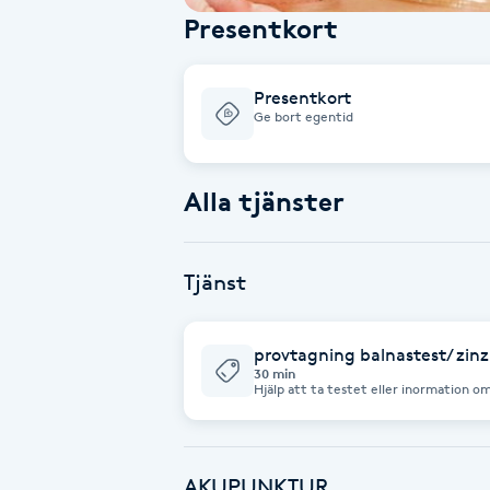
Presentkort
Babylights
Presentkort
Balayage
Ge bort egentid
Bambumassage
Alla tjänster
Barber
Tjänst
Barnklippning
BIAB
provtagning balnastest/ zinz
30 min
Hjälp att ta testet eller inormation om
Blowout
Bottenfärg
AKUPUNKTUR