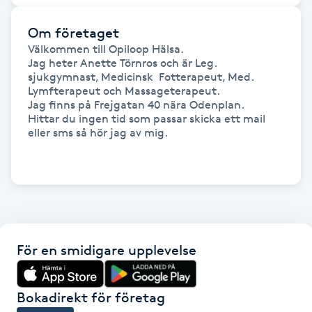
Fransk manikyr
Om företaget
Välkommen till Opiloop Hälsa.

Fransrengöring
Jag heter Anette Törnros och är Leg. 
sjukgymnast, Medicinsk  Fotterapeut, Med. 
Lymfterapeut och Massageterapeut.

Frekvensterapi
Jag finns på Frejgatan 40 nära Odenplan.

Hittar du ingen tid som passar skicka ett mail 
Friskvård
eller sms så hör jag av mig.

Friskvårdsmassage
Frisör
Funktionsanalys
För en smidigare upplevelse
Färgning
Bokadirekt för företag