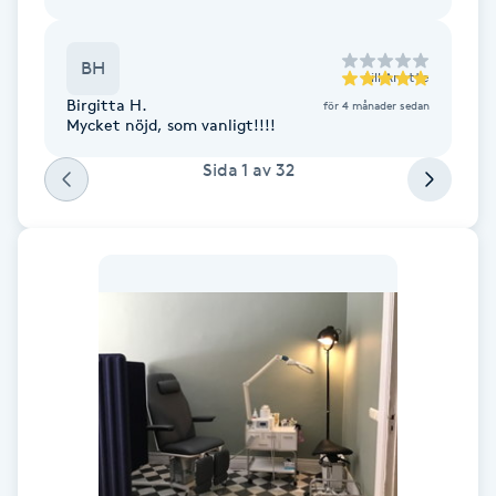
F
BH
till
Anette
Face framing
Birgitta H.
för 4 månader sedan
Mycket nöjd, som vanligt!!!!
Faceliftmassage
Sida
1
av
32
Fet hårbotten
Fettreducering
Fibromassage
Fillers
Fotmassage