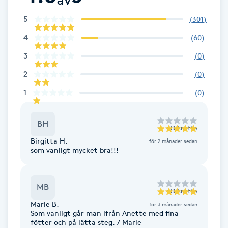
Cryoterapi
D
5
(
301
)
4
(
60
)
Damklippning
3
(
0
)
Dermapen
2
(
0
)
1
(
0
)
Diamantslipning
E
BH
till
Anette
Enzympeeling
Birgitta H.
för 2 månader sedan
som vanligt mycket bra!!!
Extensions
MB
till
Anette
Extensions borttagning
Marie B.
för 3 månader sedan
Som vanligt går man ifrån Anette med fina
fötter och på lätta steg. / Marie
Eyeliner-tatuering