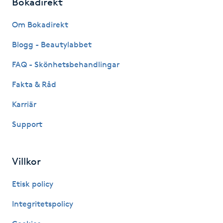
Bokadirekt
Gua Sha-massage
Om Bokadirekt
H
Blogg - Beautylabbet
Hatha Yoga
FAQ - Skönhetsbehandlingar
Fakta & Råd
Headspa
Karriär
Healing
Support
Herrklippning
Villkor
HIFU
Etisk policy
Hollywood Peel
Integritetspolicy