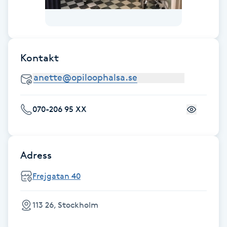
Fotsvamp
Fotvård
Kontakt
Fransar
Fransborttagning
070-206 95 XX
Fransfärgning
Fransförlängning
Adress
Frejgatan 40
Fransförlängning Megavolym
113 26, Stockholm
Fransförlängning Volym