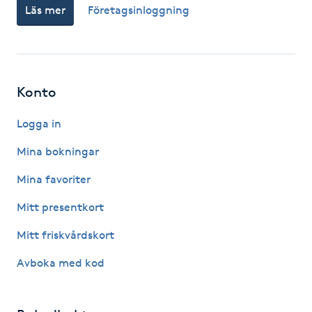
Läs mer
Företagsinloggning
Föning
G
Gel naglar
Konto
Gelenaglar
Logga in
Gellack
Mina bokningar
Mina favoriter
Gellack med förstärkning
Mitt presentkort
Gravidmassage
Mitt friskvårdskort
Avboka med kod
Gravidyoga
Gruppträning