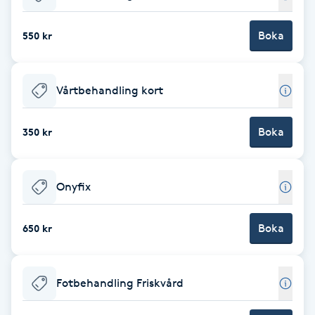
Babylights
Boka
550 kr
Balayage
Vårtbehandling kort
Bambumassage
Boka
350 kr
Barber
Barnklippning
Onyfix
BIAB
Boka
650 kr
Blowout
Fotbehandling Friskvård
Bottenfärg