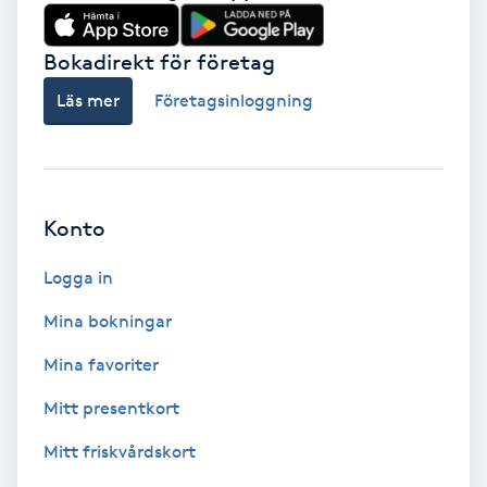
Babylights
Bokadirekt för företag
Balayage
Läs mer
Företagsinloggning
Bambumassage
Barber
Konto
Logga in
Barnklippning
Mina bokningar
BIAB
Mina favoriter
Blowout
Mitt presentkort
Mitt friskvårdskort
Bottenfärg