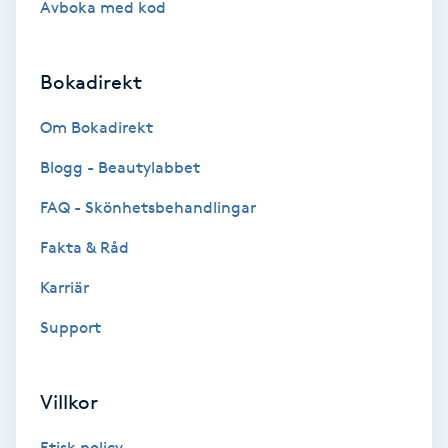
Avboka med kod
Brynformning
Bokadirekt
Brynfärgning
Om Bokadirekt
Brynplockning
Blogg - Beautylabbet
Bröllopsuppsättning
FAQ - Skönhetsbehandlingar
C
Fakta & Råd
Celluliter
Karriär
Support
Coachning
Color correction
Villkor
Etisk policy