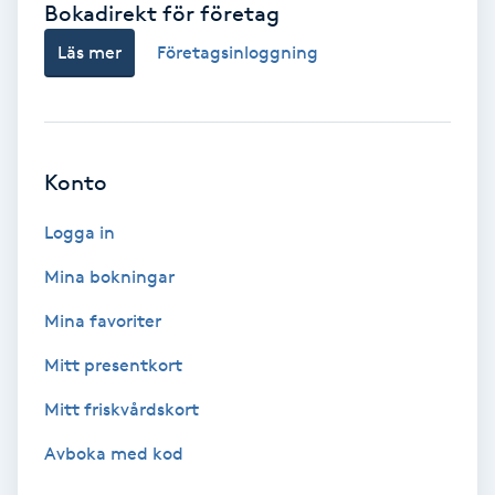
Bokadirekt för företag
Babylights
Läs mer
Företagsinloggning
Balayage
Bambumassage
Konto
Barber
Logga in
Mina bokningar
Barnklippning
Mina favoriter
BIAB
Mitt presentkort
Mitt friskvårdskort
Blowout
Avboka med kod
Bottenfärg