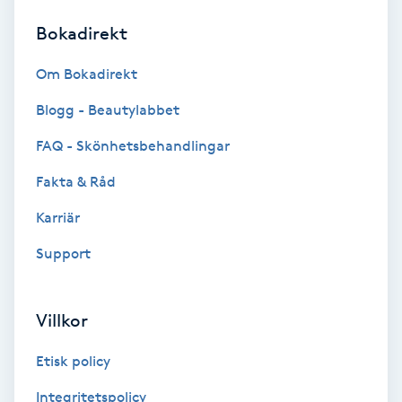
Bokadirekt
Brynformning
Om Bokadirekt
Brynfärgning
Blogg - Beautylabbet
Brynplockning
FAQ - Skönhetsbehandlingar
Fakta & Råd
Bröllopsuppsättning
C
Karriär
Support
Celluliter
Coachning
Villkor
Color correction
Etisk policy
Integritetspolicy