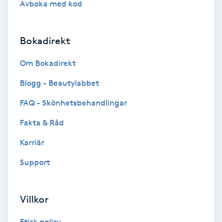
Avboka med kod
Brynformning
Bokadirekt
Brynfärgning
Om Bokadirekt
Brynplockning
Blogg - Beautylabbet
Bröllopsuppsättning
FAQ - Skönhetsbehandlingar
C
Fakta & Råd
Celluliter
Karriär
Support
Coachning
Color correction
Villkor
Etisk policy