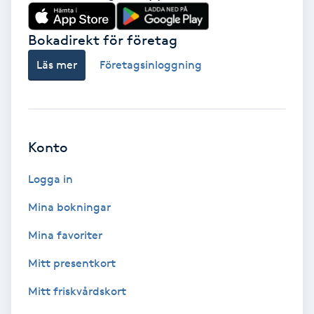
Babylights
Bokadirekt för företag
Balayage
Läs mer
Företagsinloggning
Bambumassage
Barber
Konto
Logga in
Barnklippning
Mina bokningar
BIAB
Mina favoriter
Blowout
Mitt presentkort
Mitt friskvårdskort
Bottenfärg