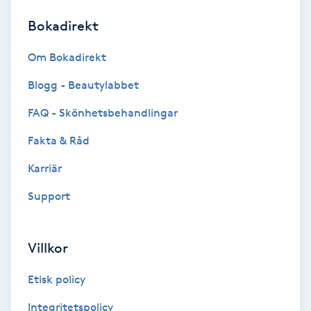
Bokadirekt
Brynformning
Om Bokadirekt
Brynfärgning
Blogg - Beautylabbet
Brynplockning
FAQ - Skönhetsbehandlingar
Fakta & Råd
Bröllopsuppsättning
C
Karriär
Support
Celluliter
Coachning
Villkor
Color correction
Etisk policy
Integritetspolicy