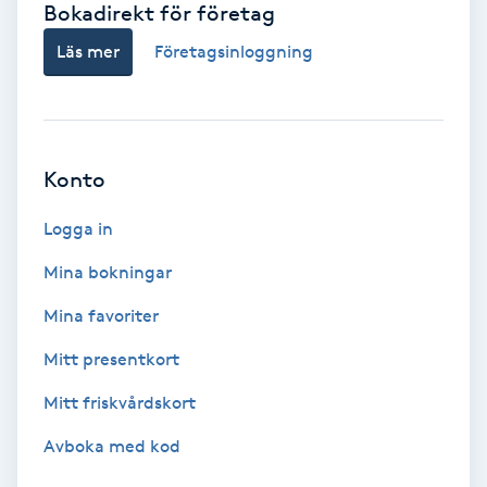
Bokadirekt för företag
Babylights
Läs mer
Företagsinloggning
Balayage
Bambumassage
Konto
Barber
Logga in
Mina bokningar
Barnklippning
Mina favoriter
BIAB
Mitt presentkort
Mitt friskvårdskort
Blowout
Avboka med kod
Bottenfärg