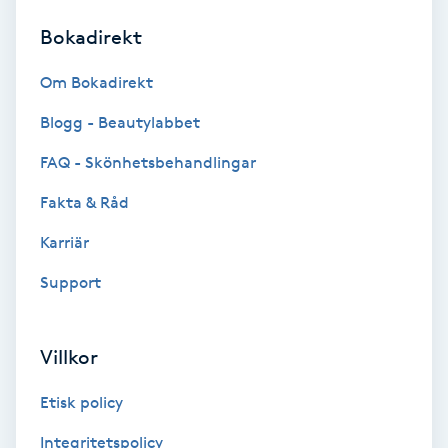
Bokadirekt
Brynformning
Om Bokadirekt
Brynfärgning
Blogg - Beautylabbet
Brynplockning
FAQ - Skönhetsbehandlingar
Fakta & Råd
Bröllopsuppsättning
C
Karriär
Support
Celluliter
Coachning
Villkor
Color correction
Etisk policy
Integritetspolicy