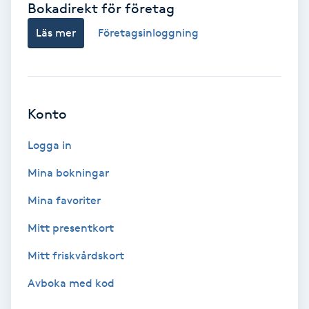
Bokadirekt för företag
Babylights
Läs mer
Företagsinloggning
Balayage
Bambumassage
Konto
Barber
Logga in
Mina bokningar
Barnklippning
Mina favoriter
BIAB
Mitt presentkort
Mitt friskvårdskort
Blowout
Avboka med kod
Bottenfärg