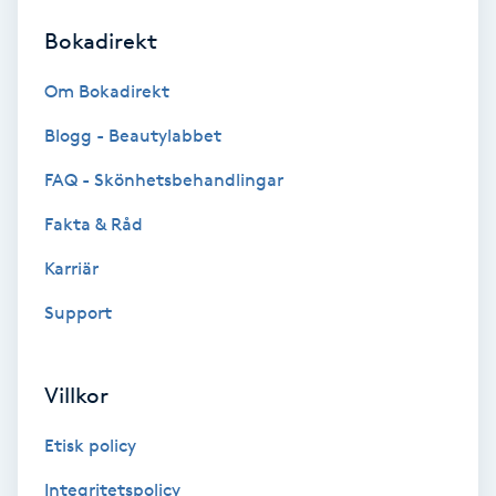
Bokadirekt
Brynformning
Om Bokadirekt
Brynfärgning
Blogg - Beautylabbet
Brynplockning
FAQ - Skönhetsbehandlingar
Fakta & Råd
Bröllopsuppsättning
C
Karriär
Support
Celluliter
Coachning
Villkor
Color correction
Etisk policy
Integritetspolicy