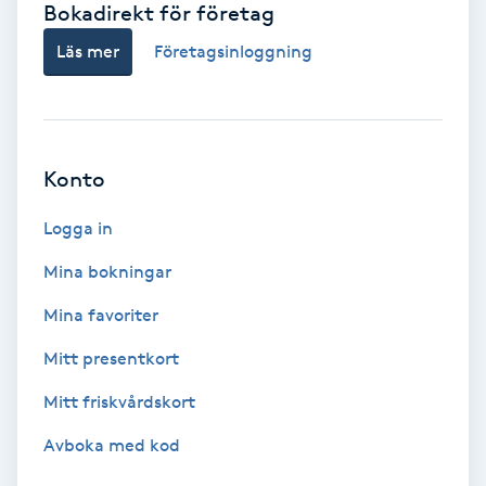
Bokadirekt för företag
Babylights
Läs mer
Företagsinloggning
Balayage
Bambumassage
Konto
Barber
Logga in
Mina bokningar
Barnklippning
Mina favoriter
BIAB
Mitt presentkort
Mitt friskvårdskort
Blowout
Avboka med kod
Bottenfärg