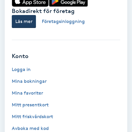
Bokadirekt för företag
Babylights
Läs mer
Företagsinloggning
Balayage
Bambumassage
Konto
Barber
Logga in
Barnklippning
Mina bokningar
BIAB
Mina favoriter
Mitt presentkort
Blowout
Mitt friskvårdskort
Bottenfärg
Avboka med kod