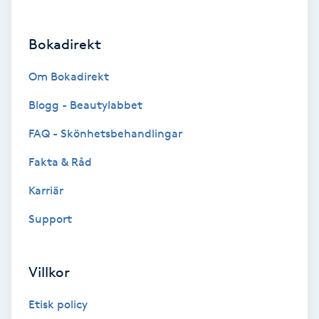
Brynformning
Bokadirekt
Brynfärgning
Om Bokadirekt
Brynplockning
Blogg - Beautylabbet
FAQ - Skönhetsbehandlingar
Bröllopsuppsättning
Fakta & Råd
C
Karriär
Celluliter
Support
Coachning
Villkor
Color correction
Etisk policy