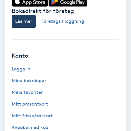
Bokadirekt för företag
Babylights
Läs mer
Företagsinloggning
Balayage
Bambumassage
Konto
Barber
Logga in
Barnklippning
Mina bokningar
BIAB
Mina favoriter
Mitt presentkort
Blowout
Mitt friskvårdskort
Bottenfärg
Avboka med kod