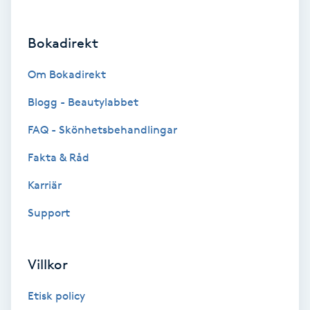
Brynformning
Bokadirekt
Brynfärgning
Om Bokadirekt
Brynplockning
Blogg - Beautylabbet
FAQ - Skönhetsbehandlingar
Bröllopsuppsättning
Fakta & Råd
C
Karriär
Celluliter
Support
Coachning
Villkor
Color correction
Etisk policy