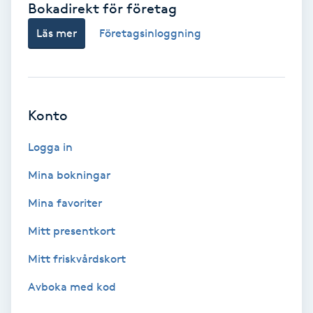
Bokadirekt för företag
Babylights
Läs mer
Företagsinloggning
Balayage
Bambumassage
Konto
Barber
Logga in
Mina bokningar
Barnklippning
Mina favoriter
BIAB
Mitt presentkort
Mitt friskvårdskort
Blowout
Avboka med kod
Bottenfärg