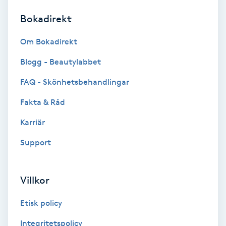
Bokadirekt
Brynformning
Om Bokadirekt
Brynfärgning
Blogg - Beautylabbet
Brynplockning
FAQ - Skönhetsbehandlingar
Fakta & Råd
Bröllopsuppsättning
C
Karriär
Support
Celluliter
Coachning
Villkor
Color correction
Etisk policy
Integritetspolicy