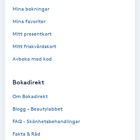
Fotsvamp
Mina bokningar
Mina favoriter
Fotvård
Mitt presentkort
Fransar
Mitt friskvårdskort
Fransborttagning
Avboka med kod
Fransfärgning
Bokadirekt
Fransförlängning
Om Bokadirekt
Blogg - Beautylabbet
Fransförlängning Megavolym
FAQ - Skönhetsbehandlingar
Fransförlängning Volym
Fakta & Råd