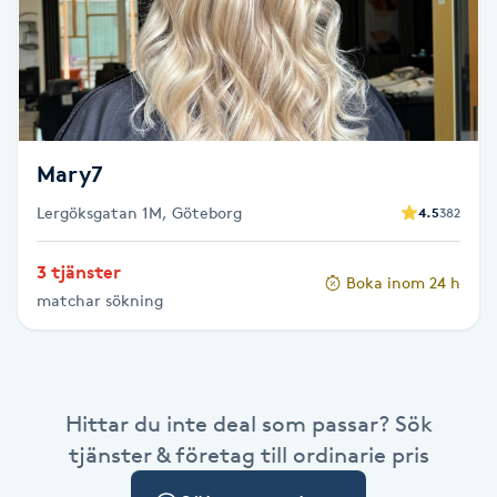
Cryoterapi
D
Damklippning
Dermapen
Mary7
Lergöksgatan 1M, Göteborg
4.5
382
Diamantslipning
E
3 tjänster
Boka inom 24 h
matchar sökning
Enzympeeling
Extensions
Hittar du inte deal som passar? Sök
Extensions borttagning
tjänster & företag till ordinarie pris
Eyeliner-tatuering