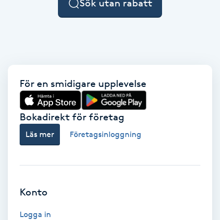
Sök utan rabatt
F
Face framing
Faceliftmassage
För en smidigare upplevelse
Fet hårbotten
Bokadirekt för företag
Fettreducering
Läs mer
Företagsinloggning
Fibromassage
Fillers
Konto
Fotmassage
Logga in