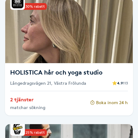
Upp till 30% rabatt
Babylights
Balayage
Bambumassage
Barber
HOLISTICA hår och yoga studio
Barnklippning
Långedragsvägen 21, Västra Frölunda
4.9
113
BIAB
2 tjänster
Boka inom 24 h
matchar sökning
Blowout
Bottenfärg
Upp till 25% rabatt