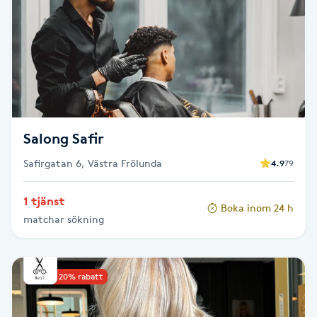
Brynformning
Brynfärgning
Brynplockning
Salong Safir
Bröllopsuppsättning
Safirgatan 6, Västra Frölunda
4.9
79
C
Celluliter
1 tjänst
Boka inom 24 h
matchar sökning
Coachning
Upp till 20% rabatt
Color correction