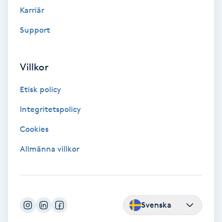
Fransk manikyr
Karriär
Support
Fransrengöring
Frekvensterapi
Villkor
Etisk policy
Friskvård
Integritetspolicy
Friskvårdsmassage
Cookies
Frisör
Allmänna villkor
Funktionsanalys
Färgning
Svenska