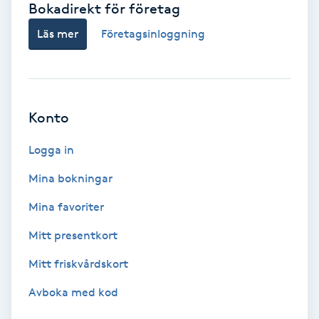
Bokadirekt för företag
Babylights
Läs mer
Företagsinloggning
Balayage
Bambumassage
Konto
Barber
Logga in
Mina bokningar
Barnklippning
Mina favoriter
BIAB
Mitt presentkort
Mitt friskvårdskort
Blowout
Avboka med kod
Bottenfärg