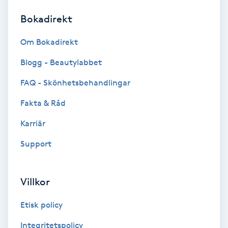
Bokadirekt
Brynformning
Om Bokadirekt
Brynfärgning
Blogg - Beautylabbet
Brynplockning
FAQ - Skönhetsbehandlingar
Fakta & Råd
Bröllopsuppsättning
C
Karriär
Support
Celluliter
Coachning
Villkor
Color correction
Etisk policy
Integritetspolicy