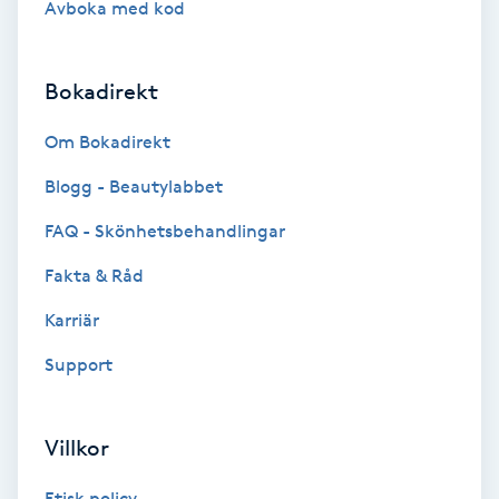
Avboka med kod
Brynformning
Bokadirekt
Brynfärgning
Om Bokadirekt
Brynplockning
Blogg - Beautylabbet
Bröllopsuppsättning
FAQ - Skönhetsbehandlingar
C
Fakta & Råd
Celluliter
Karriär
Support
Coachning
Color correction
Villkor
Etisk policy