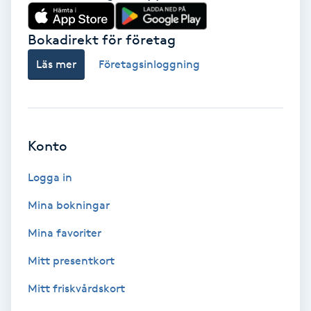
Babylights
Bokadirekt för företag
Balayage
Läs mer
Företagsinloggning
Bambumassage
Barber
Konto
Logga in
Barnklippning
Mina bokningar
BIAB
Mina favoriter
Blowout
Mitt presentkort
Mitt friskvårdskort
Bottenfärg