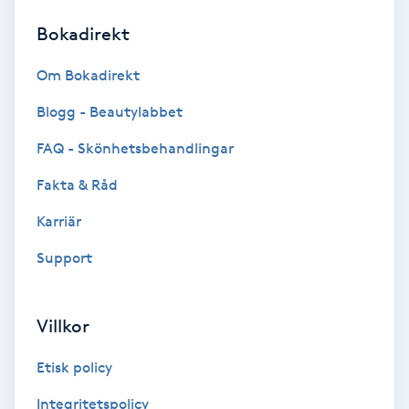
Bokadirekt
Brynformning
Om Bokadirekt
Brynfärgning
Blogg - Beautylabbet
Brynplockning
FAQ - Skönhetsbehandlingar
Fakta & Råd
Bröllopsuppsättning
C
Karriär
Support
Celluliter
Coachning
Villkor
Color correction
Etisk policy
Integritetspolicy