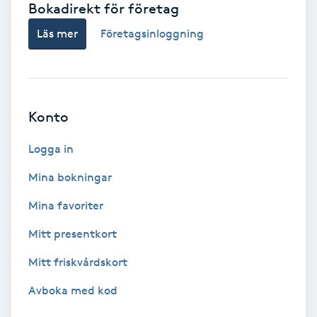
Bokadirekt för företag
Babylights
Läs mer
Företagsinloggning
Balayage
Bambumassage
Konto
Barber
Logga in
Mina bokningar
Barnklippning
Mina favoriter
BIAB
Mitt presentkort
Mitt friskvårdskort
Blowout
Avboka med kod
Bottenfärg