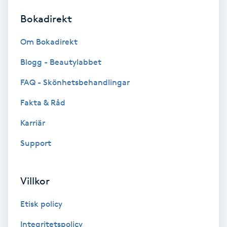
Bokadirekt
Brynformning
Om Bokadirekt
Brynfärgning
Blogg - Beautylabbet
Brynplockning
FAQ - Skönhetsbehandlingar
Fakta & Råd
Bröllopsuppsättning
C
Karriär
Support
Celluliter
Coachning
Villkor
Color correction
Etisk policy
Integritetspolicy