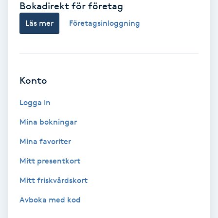
Bokadirekt för företag
Babylights
Läs mer
Företagsinloggning
Balayage
Bambumassage
Konto
Barber
Logga in
Mina bokningar
Barnklippning
Mina favoriter
BIAB
Mitt presentkort
Mitt friskvårdskort
Blowout
Avboka med kod
Bottenfärg