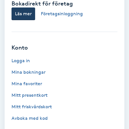
Bokadirekt för företag
Babylights
Läs mer
Företagsinloggning
Balayage
Bambumassage
Konto
Barber
Logga in
Mina bokningar
Barnklippning
Mina favoriter
BIAB
Mitt presentkort
Mitt friskvårdskort
Blowout
Avboka med kod
Bottenfärg