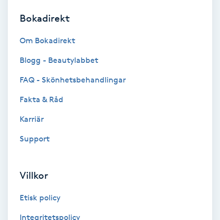
Bokadirekt
Brynformning
Om Bokadirekt
Brynfärgning
Blogg - Beautylabbet
Brynplockning
FAQ - Skönhetsbehandlingar
Fakta & Råd
Bröllopsuppsättning
C
Karriär
Support
Celluliter
Coachning
Villkor
Color correction
Etisk policy
Integritetspolicy