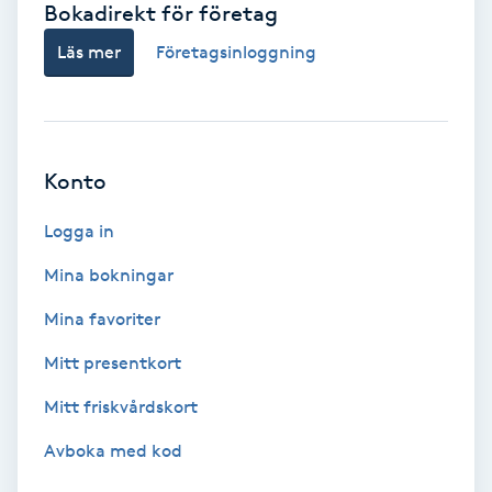
Bokadirekt för företag
Babylights
Läs mer
Företagsinloggning
Balayage
Bambumassage
Konto
Barber
Logga in
Mina bokningar
Barnklippning
Mina favoriter
BIAB
Mitt presentkort
Mitt friskvårdskort
Blowout
Avboka med kod
Bottenfärg