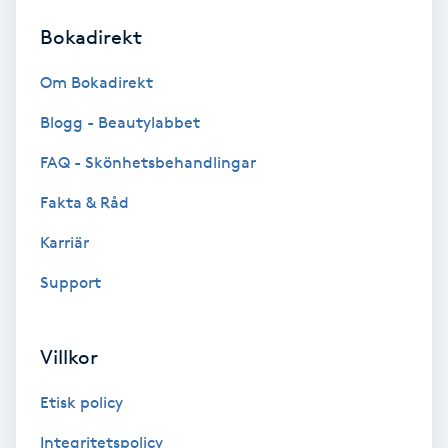
Bokadirekt
Brynformning
Om Bokadirekt
Brynfärgning
Blogg - Beautylabbet
Brynplockning
FAQ - Skönhetsbehandlingar
Fakta & Råd
Bröllopsuppsättning
C
Karriär
Support
Celluliter
Coachning
Villkor
Color correction
Etisk policy
Integritetspolicy