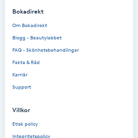
Bokadirekt
Brynformning
Om Bokadirekt
Brynfärgning
Blogg - Beautylabbet
Brynplockning
FAQ - Skönhetsbehandlingar
Fakta & Råd
Bröllopsuppsättning
C
Karriär
Support
Celluliter
Coachning
Villkor
Color correction
Etisk policy
Integritetspolicy