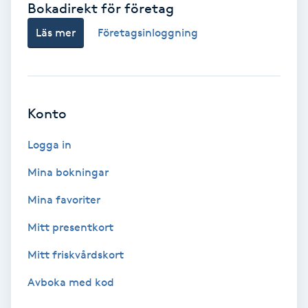
Bokadirekt för företag
Babylights
Läs mer
Företagsinloggning
Balayage
Bambumassage
Konto
Barber
Logga in
Mina bokningar
Barnklippning
Mina favoriter
BIAB
Mitt presentkort
Mitt friskvårdskort
Blowout
Avboka med kod
Bottenfärg