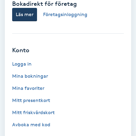
Bokadirekt för företag
Babylights
Läs mer
Företagsinloggning
Balayage
Bambumassage
Konto
Barber
Logga in
Mina bokningar
Barnklippning
Mina favoriter
BIAB
Mitt presentkort
Mitt friskvårdskort
Blowout
Avboka med kod
Bottenfärg