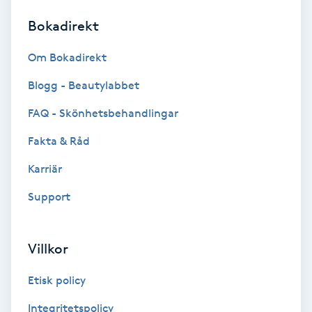
Bokadirekt
Brynformning
Om Bokadirekt
Brynfärgning
Blogg - Beautylabbet
Brynplockning
FAQ - Skönhetsbehandlingar
Fakta & Råd
Bröllopsuppsättning
C
Karriär
Support
Celluliter
Coachning
Villkor
Color correction
Etisk policy
Integritetspolicy