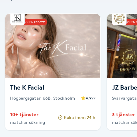
Alternativmedicin
Upp till 80% rabatt
Upp till 80% 
Andningsmassage
Ansiktslyft utan kirurgi
Aromamassage
Ashtanga Yoga
The K Facial
JZ Barb
Ayurveda
Högbergsgatan 66B, Stockholm
Svarvargata
4.9
97
Ayurvedisk Massage
10+ tjänster
3 tjänster
Boka inom 24 h
matchar sökning
matchar sö
Ansiktsbehandling djuprengörande
B