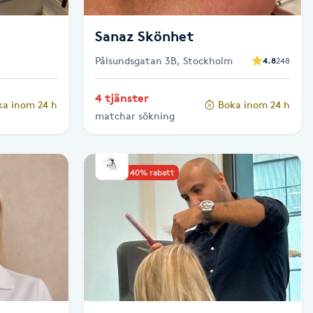
Sanaz Skönhet
Pålsundsgatan 3B, Stockholm
4.8
248
4 tjänster
ka inom 24 h
Boka inom 24 h
matchar sökning
Upp till 40% rabatt