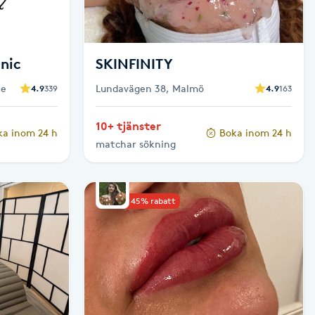
inic
SKINFINITY
je
Lundavägen 38, Malmö
4.9
339
4.9
163
10+ tjänster
ka inom 24 h
Boka inom 24 h
matchar sökning
Upp till 45% rabatt