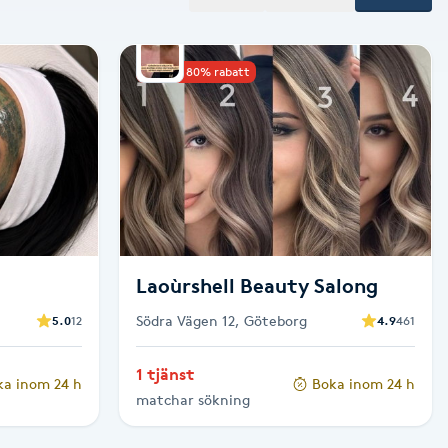
Upp till 80% rabatt
Laoùrshell Beauty Salong
Södra Vägen 12, Göteborg
5.0
12
4.9
461
1 tjänst
ka inom 24 h
Boka inom 24 h
matchar sökning