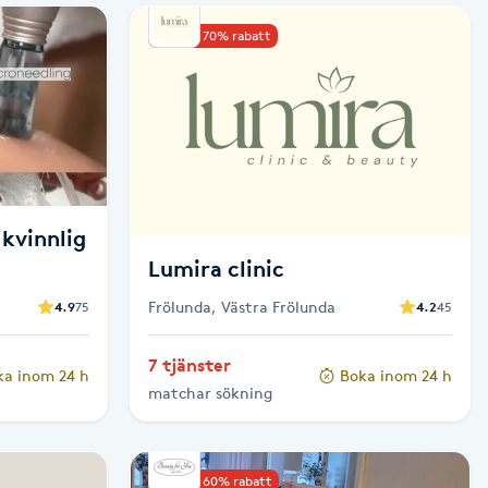
Upp till 70% rabatt
"kvinnlig
Lumira clinic
Frölunda, Västra Frölunda
4.9
75
4.2
45
7 tjänster
ka inom 24 h
Boka inom 24 h
matchar sökning
Upp till 60% rabatt