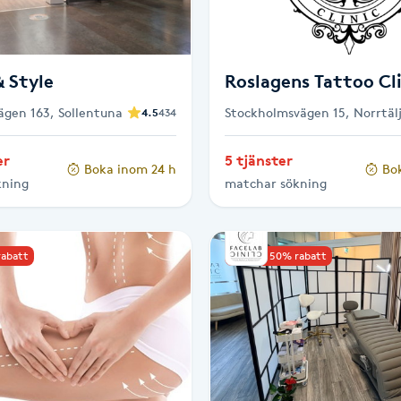
 Style
Roslagens Tattoo Cl
ägen 163, Sollentuna
Stockholmsvägen 15, Norrtäl
4.5
434
er
5 tjänster
Boka inom 24 h
Bo
kning
matchar sökning
rabatt
Upp till 50% rabatt