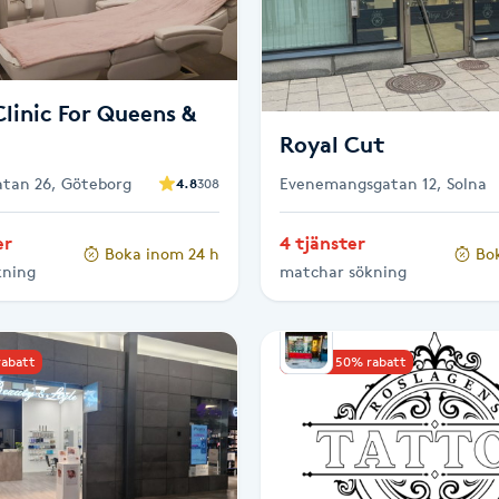
linic For Queens &
Royal Cut
gatan 26, Göteborg
Evenemangsgatan 12, Solna
4.8
308
er
4 tjänster
Boka inom 24 h
Bo
kning
matchar sökning
rabatt
Upp till 50% rabatt