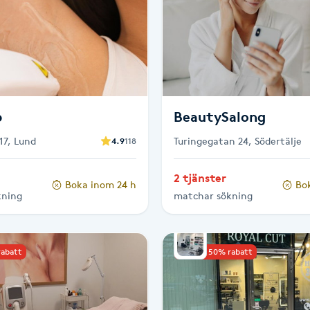
b
BeautySalong
17, Lund
Turingegatan 24, Södertälje
4.9
118
2 tjänster
Boka inom 24 h
Bo
kning
matchar sökning
rabatt
Upp till 50% rabatt