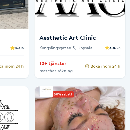
Aesthetic Art Clinic
Kungsängsgatan 5, Uppsala
4.3
16
4.8
726
10+ tjänster
ka inom 24 h
Boka inom 24 h
matchar sökning
Upp till 50% rabatt