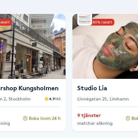
rabatt
Upp till 80% rabatt
ershop Kungsholmen
Studio Lia
n 2, Stockholm
Linnégatan 25, Limhamn
4.9
186
9 tjänster
Boka inom 24 h
Bo
kning
matchar sökning