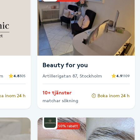
Beauty for you
lm
Artillerigatan 87, Stockholm
4.8
305
4.9
1109
10+ tjänster
ka inom 24 h
Boka inom 24 h
matchar sökning
Upp till 50% rabatt