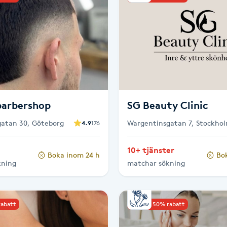
barbershop
SG Beauty Clinic
atan 30, Göteborg
Wargentinsgatan 7, Stockho
4.9
176
10+ tjänster
Boka inom 24 h
Bo
kning
matchar sökning
rabatt
Upp till 50% rabatt