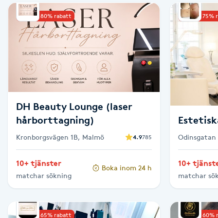
Upp till 80% rabatt
Upp till 75% 
Babylights
Balayage
Bambumassage
Barber
DH Beauty Lounge (laser
hårborttagning)
Estetisk
Barnklippning
Kronborgsvägen 1B, Malmö
Odinsgatan 
4.9
785
BIAB
10+ tjänster
10+ tjänst
Boka inom 24 h
matchar sökning
matchar sö
Blowout
Bottenfärg
Upp till 65% rabatt
Upp till 60% 