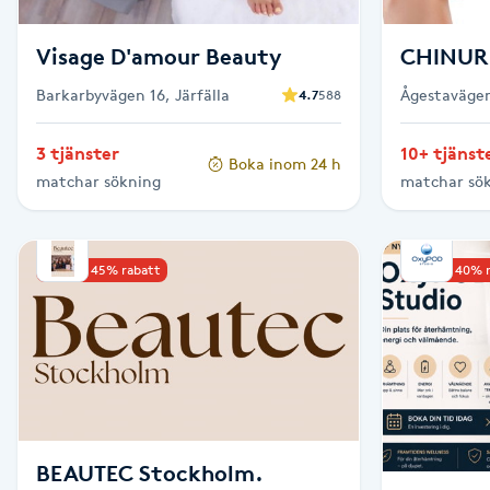
Fransk manikyr
Visage D'amour Beauty
CHINUR
Fransrengöring
Barkarbyvägen 16, Järfälla
Ågestavägen
4.7
588
Frekvensterapi
3 tjänster
10+ tjänst
Boka inom 24 h
matchar sökning
matchar sö
Friskvård
Upp till 45% rabatt
Upp till 40% 
Friskvårdsmassage
Frisör
Funktionsanalys
Färgning
BEAUTEC Stockholm.