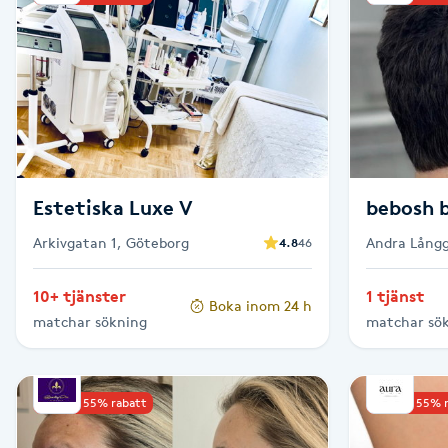
Brynformning
Brynfärgning
Brynplockning
Estetiska Luxe V
bebosh 
Bröllopsuppsättning
C
Arkivgatan 1, Göteborg
Andra Långg
4.8
46
Celluliter
10+ tjänster
1 tjänst
Boka inom 24 h
matchar sökning
matchar sö
Coachning
Color correction
Upp till 55% rabatt
Upp till 55% 