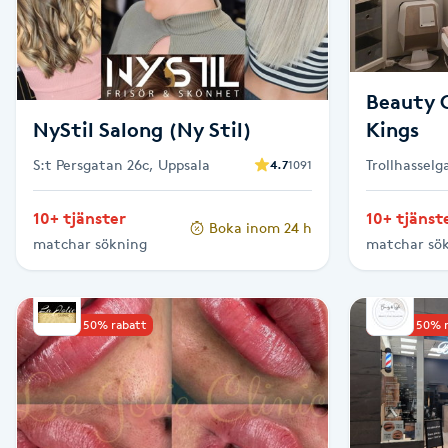
Eyeliner-tatuering
F
Face framing
Beauty C
NyStil Salong (Ny Stil)
Kings
Faceliftmassage
S:t Persgatan 26c, Uppsala
Trollhassel
4.7
1091
Fet hårbotten
10+ tjänster
10+ tjänst
Boka inom 24 h
matchar sökning
matchar sö
Fettreducering
Fibromassage
Upp till 50% rabatt
Upp till 50% 
Fillers
Fotmassage