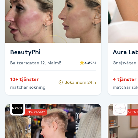
Cryoterapi
D
Damklippning
Dermapen
BeautyPhi
Aura La
Diamantslipning
Baltzarsgatan 12, Malmö
Gnejsvägen 
4.8
961
E
10+ tjänster
4 tjänster
Boka inom 24 h
Enzympeeling
matchar sökning
matchar sö
Extensions
Upp till 50% rabatt
Upp till 50% 
Extensions borttagning