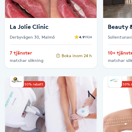
Fotsvamp
Fotvård
La Jolie Clinic
Beauty &
Derbyvägen 30, Malmö
Sollentunav
4.9
1924
Fransar
7 tjänster
10+ tjänst
Boka inom 24 h
Fransborttagning
matchar sökning
matchar sö
Fransfärgning
Upp till 50% rabatt
Upp till 50% 
Fransförlängning
Fransförlängning Megavolym
Fransförlängning Volym