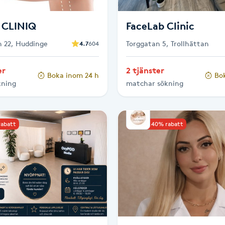
 CLINIQ
FaceLab Clinic
 22, Huddinge
Torggatan 5, Trollhättan
4.7
604
er
2 tjänster
Boka inom 24 h
Bo
kning
matchar sökning
rabatt
Upp till 40% rabatt