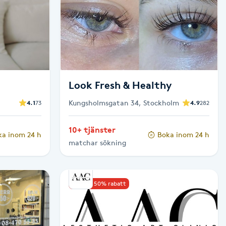
Look Fresh & Healthy
Kungsholmsgatan 34, Stockholm
4.1
73
4.9
282
10+ tjänster
ka inom 24 h
Boka inom 24 h
matchar sökning
Upp till 50% rabatt