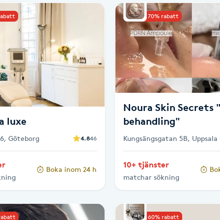
rabatt
Upp till 70% rabatt
Noura Skin Secrets 
a luxe
behandling"
6, Göteborg
Kungsängsgatan 5B, Uppsala
4.8
46
er
10+ tjänster
Boka inom 24 h
Bo
kning
matchar sökning
rabatt
Upp till 60% rabatt