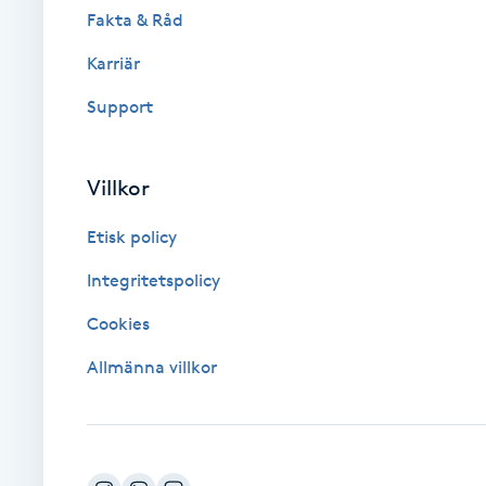
Fakta & Råd
Brynformning
Karriär
Support
Brynfärgning
Brynplockning
Villkor
Bröllopsuppsättning
Etisk policy
C
Integritetspolicy
Celluliter
Cookies
Allmänna villkor
Coachning
Color correction