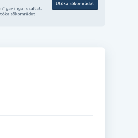
Utöka sökområdet
" gav inga resultat.
r utöka sökområdet