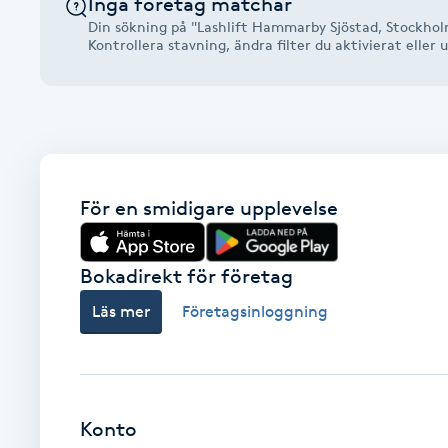
Inga företag matchar
Alternativmedicin
Din sökning på "Lashlift Hammarby Sjöstad, Stockholm
Kontrollera stavning, ändra filter du aktivierat elle
Andningsmassage
Ansiktslyft utan kirurgi
Aromamassage
För en smidigare upplevelse
Ashtanga Yoga
Bokadirekt för företag
Ayurveda
Läs mer
Företagsinloggning
Ayurvedisk Massage
Ansiktsbehandling djuprengörande
Konto
B