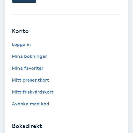
Ansiktsbehandling djuprengörande
B
Babylights
Konto
Logga in
Balayage
Mina bokningar
Bambumassage
Mina favoriter
Barber
Mitt presentkort
Mitt friskvårdskort
Barnklippning
Avboka med kod
BIAB
Bokadirekt
Blowout