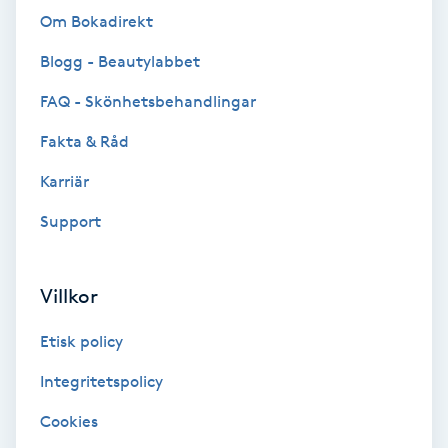
Om Bokadirekt
Bottenfärg
Blogg - Beautylabbet
Brynformning
FAQ - Skönhetsbehandlingar
Fakta & Råd
Brynfärgning
Karriär
Brynplockning
Support
Bröllopsuppsättning
Villkor
C
Etisk policy
Celluliter
Integritetspolicy
Coachning
Cookies