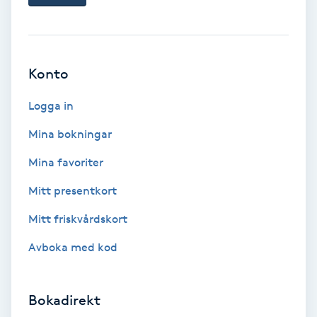
Ansiktsbehandling djuprengörande
B
Babylights
Konto
Logga in
Balayage
Mina bokningar
Bambumassage
Mina favoriter
Barber
Mitt presentkort
Mitt friskvårdskort
Barnklippning
Avboka med kod
BIAB
Bokadirekt
Blowout