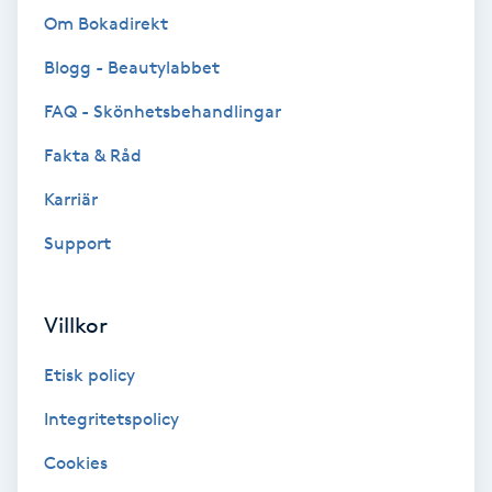
Om Bokadirekt
Bottenfärg
Blogg - Beautylabbet
Brynformning
FAQ - Skönhetsbehandlingar
Fakta & Råd
Brynfärgning
Karriär
Brynplockning
Support
Bröllopsuppsättning
Villkor
C
Etisk policy
Celluliter
Integritetspolicy
Coachning
Cookies