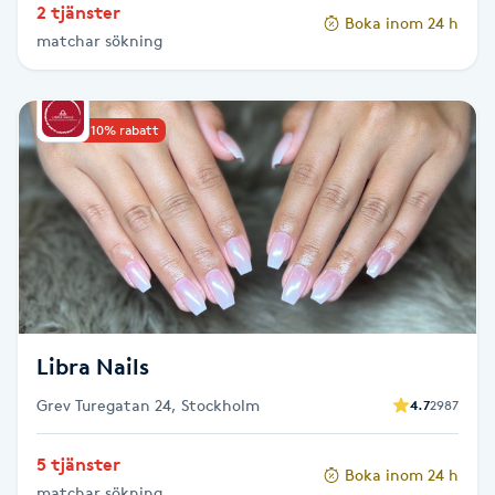
2 tjänster
Hot Stone Massage
Boka inom 24 h
matchar sökning
Hot yoga
Upp till 10% rabatt
Hudföryngring
Huduppstramning
Hudvård
Hyaluronsyra
Libra Nails
Hyperhidros
Grev Turegatan 24, Stockholm
4.7
2987
Hypnos
5 tjänster
Boka inom 24 h
matchar sökning