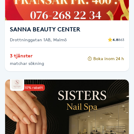
M
Makeup
SANNA BEAUTY CENTER
Manikyr & Pedikyr
Drottninggatan 1AB, Malmö
4.8
863
3 tjänster
Massage
Boka inom 24 h
matchar sökning
Medial vägledning
Upp till 10% rabatt
Medicinsk massage
Meditation
Medium