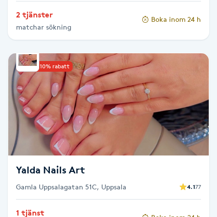
Olaplexbehandling
2 tjänster
Boka inom 24 h
matchar sökning
Ombre
Ombre brows
Upp till 10% rabatt
Ombre naglar
Optiker
Ortobionomi
Ortopedi
Yalda Nails Art
Gamla Uppsalagatan 51C, Uppsala
4.1
77
Osteopati
P
1 tjänst