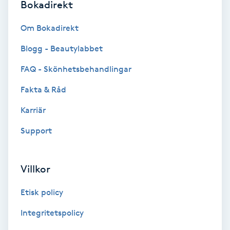
Bokadirekt
PRX-T33
Om Bokadirekt
Psoriasis
Blogg - Beautylabbet
FAQ - Skönhetsbehandlingar
PT
Fakta & Råd
R
Karriär
Radiofrekvens
Support
Rakning
Villkor
Reflexologi
Etisk policy
Regndroppsmassage
Integritetspolicy