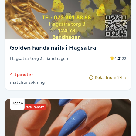
Cryoterapi
D
Damklippning
Dermapen
Golden hands nails i Hagsätra
Hagsätra torg 3, Bandhagen
4.2
100
Diamantslipning
E
4 tjänster
Boka inom 24 h
matchar sökning
Enzympeeling
Extensions
Upp till 20% rabatt
Extensions borttagning
Eyeliner-tatuering