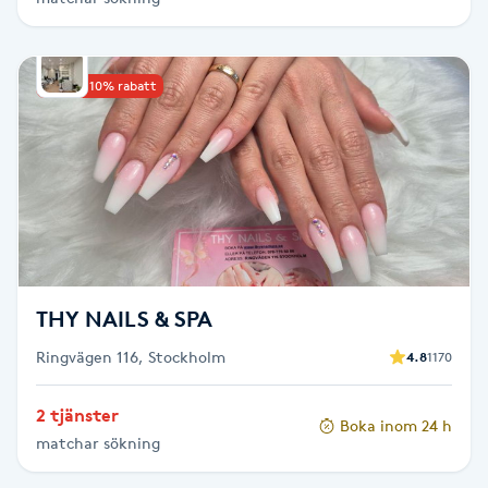
Hårborttagning
Hårbottenbehandling
Upp till 10% rabatt
Hårförlängning
Hårvård
Hälsa
THY NAILS & SPA
Hälsprickor
I
Ringvägen 116, Stockholm
4.8
1170
Idrottsmassage
2 tjänster
Boka inom 24 h
matchar sökning
IPL