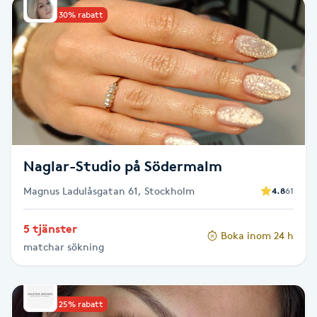
Upp till 30% rabatt
Babylights
Balayage
Bambumassage
Barber
Naglar-Studio på Södermalm
Barnklippning
Magnus Ladulåsgatan 61, Stockholm
4.8
61
BIAB
5 tjänster
Boka inom 24 h
matchar sökning
Blowout
Bottenfärg
Upp till 25% rabatt