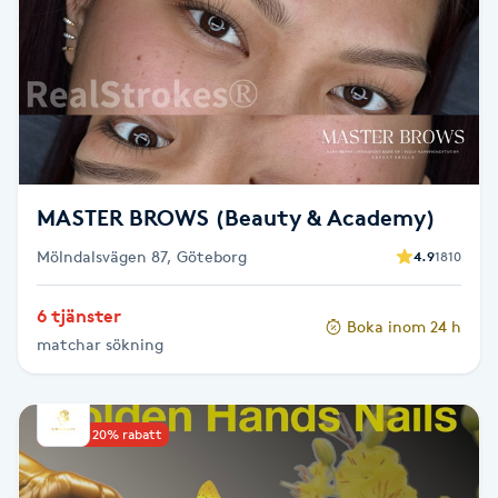
Brynformning
Brynfärgning
Brynplockning
MASTER BROWS (Beauty & Academy)
Bröllopsuppsättning
Mölndalsvägen 87, Göteborg
4.9
1810
C
Celluliter
6 tjänster
Boka inom 24 h
matchar sökning
Coachning
Upp till 20% rabatt
Color correction