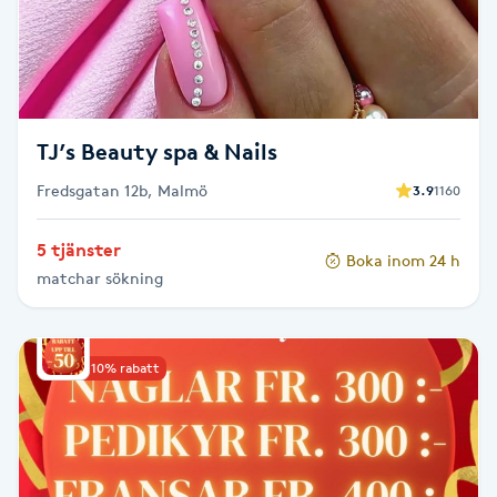
LED-ljusterapi
Liktornar
TJ’s Beauty spa & Nails
LPG
Fredsgatan 12b, Malmö
3.9
1160
LPG-behandling
5 tjänster
Boka inom 24 h
matchar sökning
LPG-massage
Luggklippning
Upp till 10% rabatt
Lymfmassage
Läpptatuering