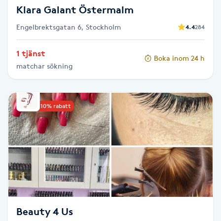
Klara Galant Östermalm
Nagelförlängning gelé
Engelbrektsgatan 6, Stockholm
4.4
284
Nagelförlängning glasfiber
1 tjänst
Boka inom 24 h
matchar sökning
Nagelförlängning silke
Nagelförstärkning
Upp till 10% rabatt
Nagelklippning
Nagelsvamp
Nageltrång
Beauty 4 Us
Nagelvård