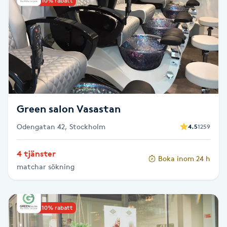
Upp till 10% rabatt
Kinesiologi
Kinesisk medicin
Kiropraktik
Klangmassage
Green salon Vasastan
Odengatan 42, Stockholm
Klippning
4.5
1259
4 tjänster
Klippning & Slingor
Boka inom 24 h
matchar sökning
Klippning ungdom
Upp till 10% rabatt
Koppningsmassage