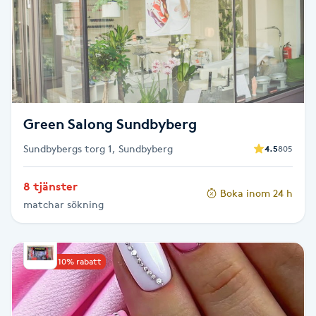
Kosmetisk tatuering
Kostrådgivning
Kroppsinpackning
Green Salong Sundbyberg
Kroppspeeling
Sundbybergs torg 1, Sundbyberg
4.5
805
Käkledsbehandling
8 tjänster
Boka inom 24 h
matchar sökning
Kärlbehandling
L
Upp till 10% rabatt
Laserbehandling
Lashlift Keratin