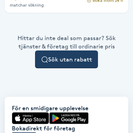
Boka inom 24 h
matchar sökning
Paraffinbehandling
Pedikyr
Hittar du inte deal som passar? Sök
Pensionärklippning
tjänster & företag till ordinarie pris
Sök utan rabatt
Permanent
Permanent hårborttagning
Permanent ögonbrynsmakeup
För en smidigare upplevelse
Personal shopper
Personlig tränare
Bokadirekt för företag