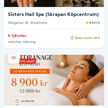
Megavolymfransar
Sisters Nail Spa (Skrapan Köpcentrum)
Melasma
Götgatan 76, Stockholm
4.5
2034
Mesoterapi
8 tjänster
Boka inom 24 h
matchar sökning
MicroPen
Microshading
Upp till 10% rabatt
Mixfransar
N
Nagelförlängning
Nagelförlängning akryl