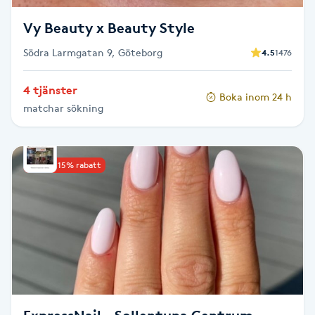
Fransk manikyr
Vy Beauty x Beauty Style
Fransrengöring
Södra Larmgatan 9, Göteborg
4.5
1476
4 tjänster
Frekvensterapi
Boka inom 24 h
matchar sökning
Friskvård
Upp till 15% rabatt
Friskvårdsmassage
Frisör
Funktionsanalys
Färgning