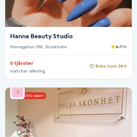
F
Face framing
Hanna Beauty Studio
Faceliftmassage
Hornsgatan 106, Stockholm
4.7
736
Fet hårbotten
6 tjänster
Boka inom 24 h
matchar sökning
Fettreducering
Fibromassage
Upp till 15% rabatt
Fillers
Fotmassage