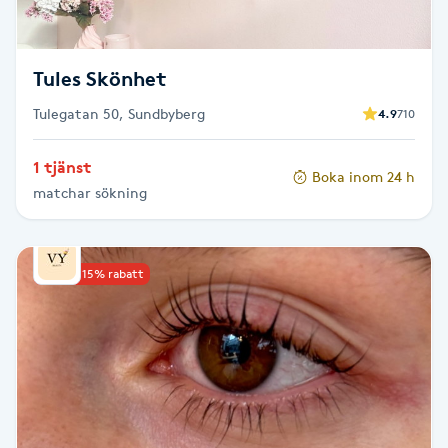
Fotsvamp
Fotvård
Tules Skönhet
Tulegatan 50, Sundbyberg
4.9
710
Fransar
1 tjänst
Boka inom 24 h
Fransborttagning
matchar sökning
Fransfärgning
Upp till 15% rabatt
Fransförlängning
Fransförlängning Megavolym
Fransförlängning Volym