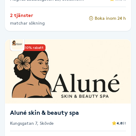
Gua Sha-massage
2 tjänster
Boka inom 24 h
H
matchar sökning
Hatha Yoga
Upp till 10% rabatt
Headspa
Healing
Herrklippning
HIFU
Aluné skin & beauty spa
Hollywood Peel
Kungsgatan 7, Skövde
4.8
51