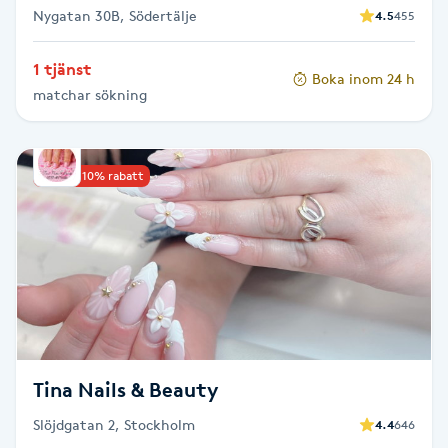
Nygatan 30B, Södertälje
4.5
455
Naglar borttagning
1 tjänst
Boka inom 24 h
matchar sökning
Naglar reparation
Naprapati
Upp till 10% rabatt
Navelpiercing
NBE-massage
Ny frisyr
O
Tina Nails & Beauty
Olaplex
Slöjdgatan 2, Stockholm
4.4
646