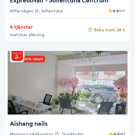
ExpressNail - Sollentuna Centrum
Föning
Allfarvägen 21, Sollentuna
4.4
1611
G
6 tjänster
Gel naglar
Boka inom 24 h
matchar sökning
Gelenaglar
Upp till 10% rabatt
Gellack
Gellack med förstärkning
Gravidmassage
Gravidyoga
Aishang nails
Gruppträning
Magnus Ladulåsgatan 25, Stockholm
4.9
243