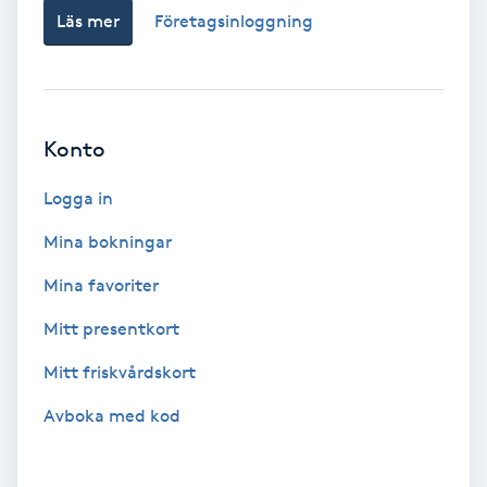
Läs mer
Företagsinloggning
Picolaser
Piercing
Konto
Pigmentbehandling
Logga in
Pigmentfläckar
Mina bokningar
Plastikkirurgi
Mina favoriter
Mitt presentkort
Powder brows
Mitt friskvårdskort
Power Yoga
Avboka med kod
PRP (Platelet Rich Plasma)