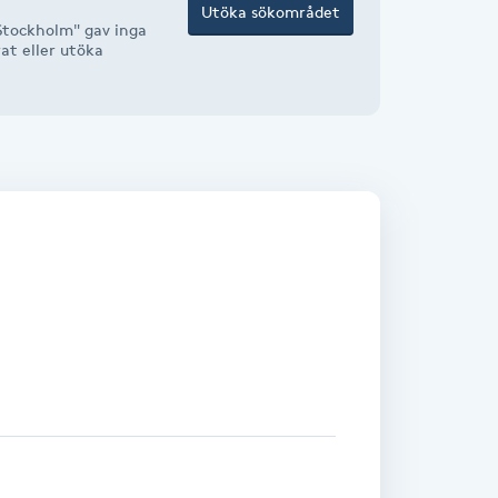
Utöka sökområdet
Stockholm" gav inga
rat eller utöka