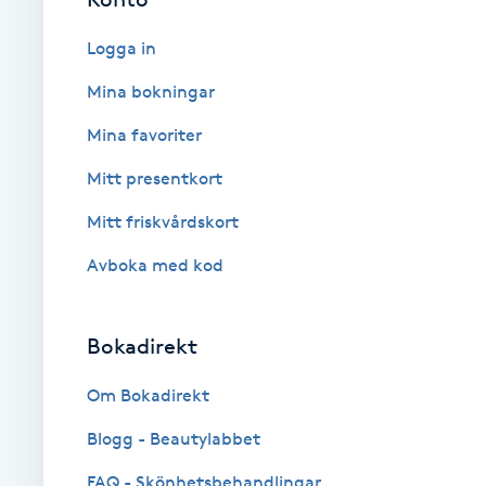
Babylights
Logga in
Mina bokningar
Balayage
Mina favoriter
Bambumassage
Mitt presentkort
Mitt friskvårdskort
Barber
Avboka med kod
Barnklippning
Bokadirekt
BIAB
Om Bokadirekt
Blowout
Blogg - Beautylabbet
Bottenfärg
FAQ - Skönhetsbehandlingar