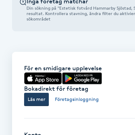
Inga företag matchar
Alternativmedicin
Din sökning på "Estetisk fotvård Hammarby Sjöstad, 
resultat. Kontrollera stavning, ändra filter du aktivie
sökområdet
Andningsmassage
Ansiktslyft utan kirurgi
Aromamassage
För en smidigare upplevelse
Ashtanga Yoga
Bokadirekt för företag
Ayurveda
Läs mer
Företagsinloggning
Ayurvedisk Massage
Ansiktsbehandling djuprengörande
B
Konto