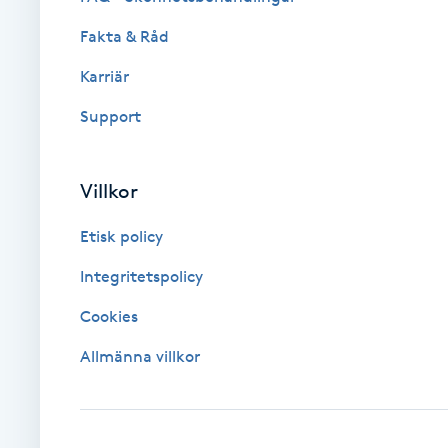
Fakta & Råd
Brynformning
Karriär
Brynfärgning
Support
Brynplockning
Villkor
Bröllopsuppsättning
Etisk policy
C
Integritetspolicy
Celluliter
Cookies
Coachning
Allmänna villkor
Color correction