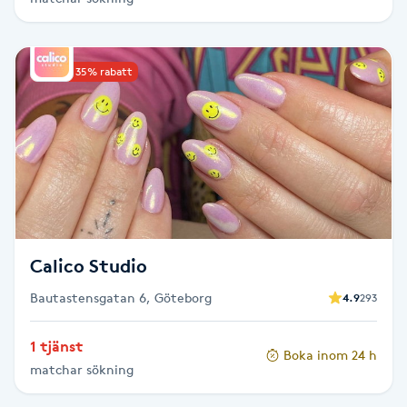
Hårborttagning
Hårbottenbehandling
Upp till 35% rabatt
Hårförlängning
Hårvård
Hälsa
Calico Studio
Hälsprickor
I
Bautastensgatan 6, Göteborg
4.9
293
Idrottsmassage
1 tjänst
Boka inom 24 h
matchar sökning
IPL