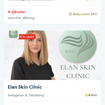
Gua Sha-massage
4 tjänster
Boka inom 24 h
H
matchar sökning
Hatha Yoga
Upp till 35% rabatt
Headspa
Healing
Herrklippning
HIFU
Elan Skin Clinic
Hollywood Peel
Sveagatan 8, Göteborg
4.9
342