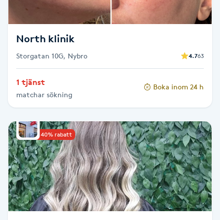
Fotsvamp
Fotvård
North klinik
Storgatan 10G, Nybro
4.7
63
Fransar
1 tjänst
Boka inom 24 h
Fransborttagning
matchar sökning
Fransfärgning
Upp till 40% rabatt
Fransförlängning
Fransförlängning Megavolym
Fransförlängning Volym