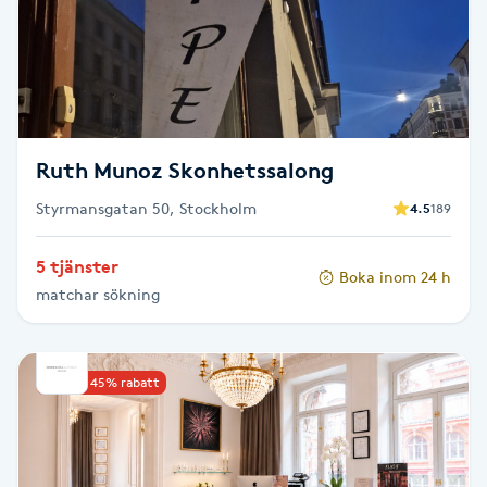
Cryoterapi
D
Damklippning
Dermapen
Ruth Munoz Skonhetssalong
Styrmansgatan 50, Stockholm
4.5
189
Diamantslipning
E
5 tjänster
Boka inom 24 h
matchar sökning
Enzympeeling
Extensions
Upp till 45% rabatt
Extensions borttagning
Eyeliner-tatuering