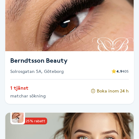
Reiki
Reikihealing
Reiki massage
Restorative Yoga
Berndtsson Beauty
Rosacea
Solrosgatan 5A, Göteborg
4.9
405
1 tjänst
Rosenmetoden
Boka inom 24 h
matchar sökning
Ryggmassage
S
Upp till 25% rabatt
Samtalsterapi