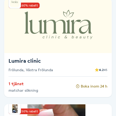
Upp till 60% rabatt
Babylights
Balayage
Bambumassage
Barber
Lumira clinic
Barnklippning
Frölunda, Västra Frölunda
4.2
45
BIAB
1 tjänst
Boka inom 24 h
matchar sökning
Blowout
Bottenfärg
Upp till 50% rabatt