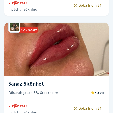
2 tjänster
Hot Stone Massage
Boka inom 24 h
matchar sökning
Hot yoga
Upp till 35% rabatt
Hudföryngring
Huduppstramning
Hudvård
Hyaluronsyra
Sanaz Skönhet
Hyperhidros
Pålsundsgatan 3B, Stockholm
4.8
246
Hypnos
2 tjänster
Boka inom 24 h
matchar sökning