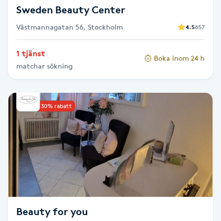
Sweden Beauty Center
Nagelförlängning gelé
Västmannagatan 56, Stockholm
4.5
657
Nagelförlängning glasfiber
1 tjänst
Boka inom 24 h
matchar sökning
Nagelförlängning silke
Nagelförstärkning
Upp till 30% rabatt
Nagelklippning
Nagelsvamp
Nageltrång
Beauty for you
Nagelvård