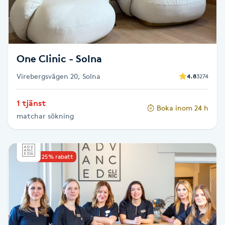
Skägg
Skäggfärgning
One Clinic - Solna
Skäggklippning
Virebergsvägen 20, Solna
4.8
3274
Skäggtrimmning
1 tjänst
Boka inom 24 h
matchar sökning
Skönhet
Slingor
Upp till 25% rabatt
Sockring
Spa