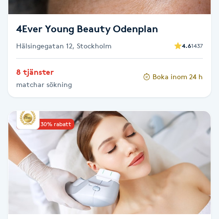
Megavolymfransar
4Ever Young Beauty Odenplan
Melasma
Hälsingegatan 12, Stockholm
4.6
1437
Mesoterapi
8 tjänster
Boka inom 24 h
matchar sökning
MicroPen
Microshading
Upp till 30% rabatt
Mixfransar
N
Nagelförlängning
Nagelförlängning akryl