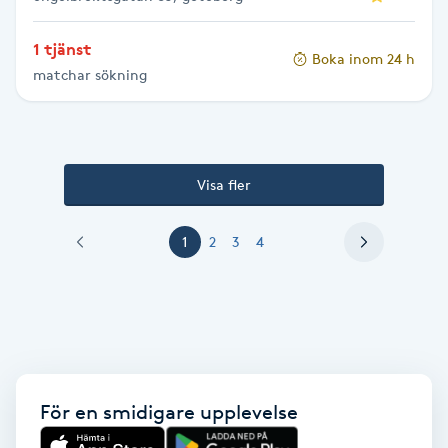
Vaccination
1 tjänst
Boka inom 24 h
Vampyrbehandling
matchar sökning
Vaxning
Visa fler
Vaxning brasiliansk
1
2
3
4
Veterinär
Vibrationsmassage
Vinyasa Yoga
För en smidigare upplevelse
Volymfransar