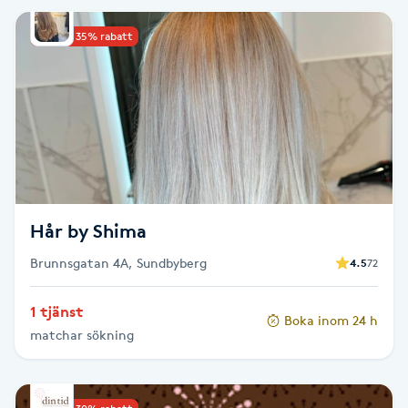
IPL hårborttagning
Upp till 35% rabatt
IR-massage
J
Japansk massage
K
Hår by Shima
K18
Brunnsgatan 4A, Sundbyberg
4.5
72
Katun fransar
1 tjänst
Boka inom 24 h
Kemisk peeling
matchar sökning
Keratinbehandling