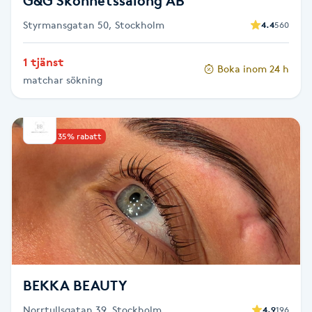
G&G Skönhetssalong AB
Föning
Styrmansgatan 50, Stockholm
4.4
560
G
1 tjänst
Gel naglar
Boka inom 24 h
matchar sökning
Gelenaglar
Upp till 35% rabatt
Gellack
Gellack med förstärkning
Gravidmassage
Gravidyoga
BEKKA BEAUTY
Gruppträning
Norrtullsgatan 39, Stockholm
4.9
196