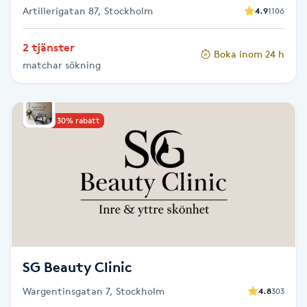
Artillerigatan 87, Stockholm
4.9
1106
Naglar borttagning
2 tjänster
Boka inom 24 h
matchar sökning
Naglar reparation
Naprapati
Upp till 30% rabatt
Navelpiercing
NBE-massage
Ny frisyr
O
SG Beauty Clinic
Olaplex
Wargentinsgatan 7, Stockholm
4.8
303