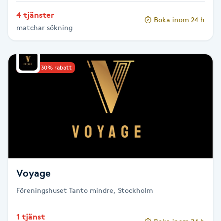
Olaplexbehandling
4 tjänster
Boka inom 24 h
matchar sökning
Ombre
Ombre brows
Upp till 30% rabatt
Ombre naglar
Optiker
Ortobionomi
Ortopedi
Voyage
Föreningshuset Tanto mindre, Stockholm
Osteopati
P
1 tjänst