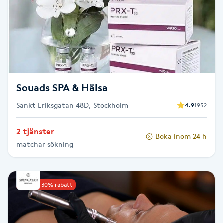
Kosmetisk tatuering
Kostrådgivning
Kroppsinpackning
Souads SPA & Hälsa
Kroppspeeling
Sankt Eriksgatan 48D, Stockholm
4.9
1952
Käkledsbehandling
2 tjänster
Boka inom 24 h
matchar sökning
Kärlbehandling
L
Upp till 30% rabatt
Laserbehandling
Lashlift Keratin