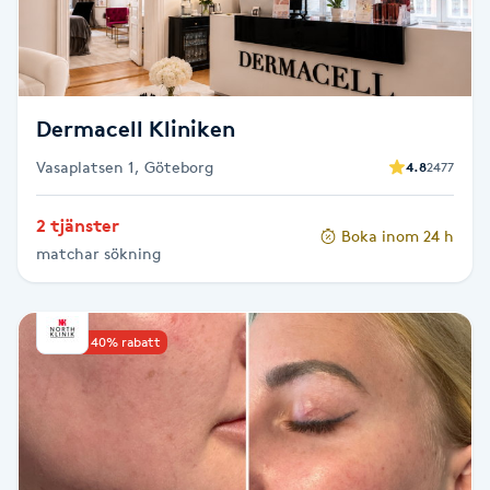
F
Face framing
Dermacell Kliniken
Faceliftmassage
Vasaplatsen 1, Göteborg
4.8
2477
Fet hårbotten
2 tjänster
Boka inom 24 h
matchar sökning
Fettreducering
Fibromassage
Upp till 40% rabatt
Fillers
Fotmassage