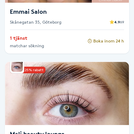
T
Emmai Salon
Tuina-massage
Skånegatan 35, Göteborg
4.9
69
Taktil massage
1 tjänst
Boka inom 24 h
matchar sökning
Tandblekning
Tandläkare
Upp till 25% rabatt
Tatuering
Tatueringsborttagning
Terapi
Thaimassage
Mali beauty lounge