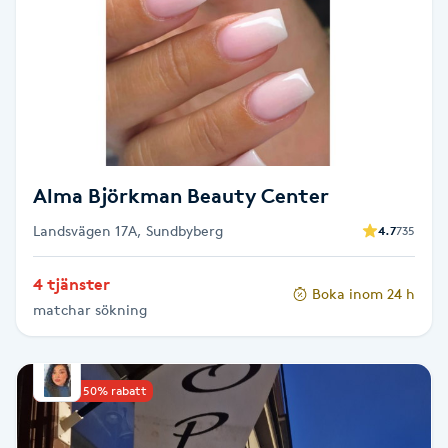
Brynformning
Brynfärgning
Brynplockning
Alma Björkman Beauty Center
Bröllopsuppsättning
Landsvägen 17A, Sundbyberg
4.7
735
C
Celluliter
4 tjänster
Boka inom 24 h
matchar sökning
Coachning
Upp till 50% rabatt
Color correction