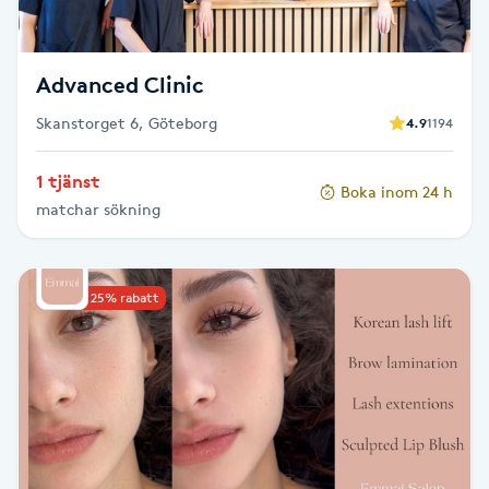
Spa manikyr & pedikyr
Advanced Clinic
Spa-manikyr
Skanstorget 6, Göteborg
4.9
1194
Spa-pedikyr
1 tjänst
Boka inom 24 h
matchar sökning
Spraytan
Stylist
Upp till 25% rabatt
Sugaring
Svensk massage
Svettbehandling