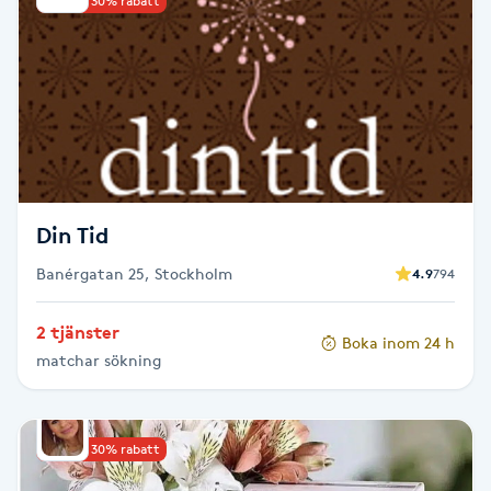
Upp till 30% rabatt
Kinesiologi
Kinesisk medicin
Kiropraktik
Klangmassage
Din Tid
Banérgatan 25, Stockholm
Klippning
4.9
794
2 tjänster
Klippning & Slingor
Boka inom 24 h
matchar sökning
Klippning ungdom
Upp till 30% rabatt
Koppningsmassage