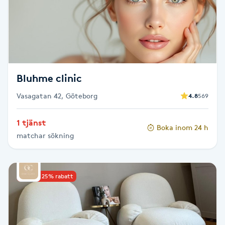
Senioryoga
Shiatsu
Singelfransar
Bluhme clinic
Vasagatan 42, Göteborg
4.8
569
Sjukgymnastik
1 tjänst
Skalpmassage
Boka inom 24 h
matchar sökning
Skinbooster
Upp till 25% rabatt
Sklerosering
Skoinlägg