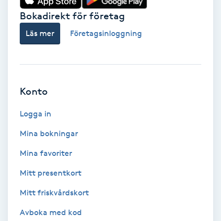
Vårtor
Bokadirekt för företag
Y
Läs mer
Företagsinloggning
Yin Yoga
Yoga
Konto
Yoga Nidra
Logga in
Yogamassage
Mina bokningar
Z
Mina favoriter
Zonterapi
Mitt presentkort
Mitt friskvårdskort
Zumba
Avboka med kod
Ö