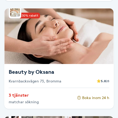
Picolaser
Upp till 30% rabatt
Piercing
Pigmentbehandling
Pigmentfläckar
Plastikkirurgi
Beauty by Oksana
Kvarnbacksvägen 73, Bromma
5.0
28
Powder brows
3 tjänster
Power Yoga
Boka inom 24 h
matchar sökning
PRP (Platelet Rich Plasma)