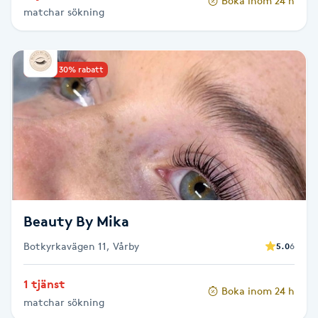
Boka inom 24 h
matchar sökning
Paraffinbehandling
Pedikyr
Upp till 30% rabatt
Pensionärklippning
Permanent
Permanent hårborttagning
Beauty By Mika
Permanent ögonbrynsmakeup
Botkyrkavägen 11, Vårby
5.0
6
Personal shopper
1 tjänst
Boka inom 24 h
matchar sökning
Personlig tränare