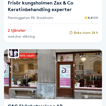
Frisör kungsholmen Zax & Co
Fransk manikyr
Keratinbehandling experter
Fransrengöring
Fleminggatan 99, Stockholm
4.6
1030
2 tjänster
Frekvensterapi
Boka inom 24 h
matchar sökning
Friskvård
Upp till 40% rabatt
Friskvårdsmassage
Frisör
Funktionsanalys
Färgning