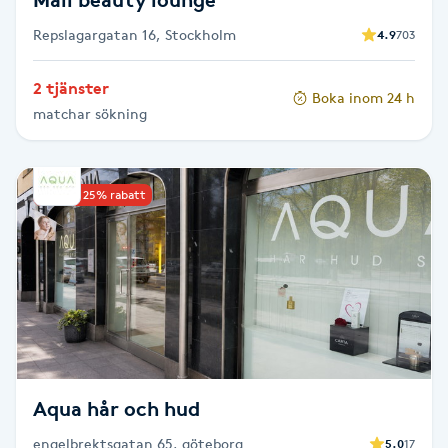
Repslagargatan 16, Stockholm
4.9
703
Toning
2 tjänster
Boka inom 24 h
Torr hårbotten
matchar sökning
Torrborstning
Upp till 25% rabatt
Triggerpunktsmassage
Trådning
Träning
Tvätt & Fön
Aqua hår och hud
V
engelbrektsgatan 65, göteborg
5.0
17