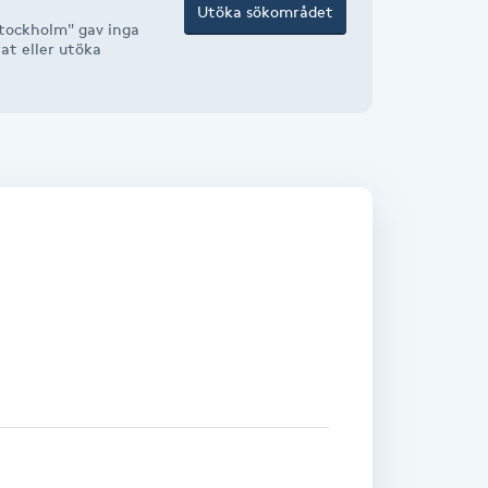
Utöka sökområdet
tockholm" gav inga
rat eller utöka