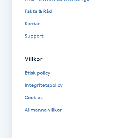
Fakta & Råd
Brynformning
Karriär
Brynfärgning
Support
Brynplockning
Villkor
Bröllopsuppsättning
Etisk policy
C
Integritetspolicy
Celluliter
Cookies
Coachning
Allmänna villkor
Color correction