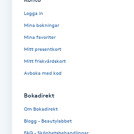
Babylights
Logga in
Mina bokningar
Balayage
Mina favoriter
Bambumassage
Mitt presentkort
Mitt friskvårdskort
Barber
Avboka med kod
Barnklippning
Bokadirekt
BIAB
Om Bokadirekt
Blowout
Blogg - Beautylabbet
Bottenfärg
FAQ - Skönhetsbehandlingar