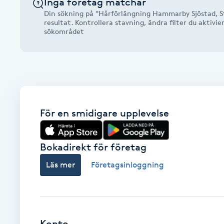
Inga företag matchar
Alternativmedicin
Din sökning på "Hårförlängning Hammarby Sjöstad, S
resultat. Kontrollera stavning, ändra filter du aktivie
sökområdet
Andningsmassage
Ansiktslyft utan kirurgi
Aromamassage
För en smidigare upplevelse
Ashtanga Yoga
Bokadirekt för företag
Ayurveda
Läs mer
Företagsinloggning
Ayurvedisk Massage
Ansiktsbehandling djuprengörande
B
Konto