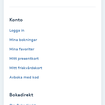
Ansiktsbehandling djuprengörande
B
Konto
Babylights
Logga in
Balayage
Mina bokningar
Mina favoriter
Bambumassage
Mitt presentkort
Barber
Mitt friskvårdskort
Barnklippning
Avboka med kod
BIAB
Bokadirekt
Blowout