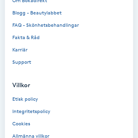
Om Bokadirekt
Blogg - Beautylabbet
Bottenfärg
FAQ - Skönhetsbehandlingar
Brynformning
Fakta & Råd
Brynfärgning
Karriär
Support
Brynplockning
Bröllopsuppsättning
Villkor
C
Etisk policy
Celluliter
Integritetspolicy
Cookies
Coachning
Allmänna villkor