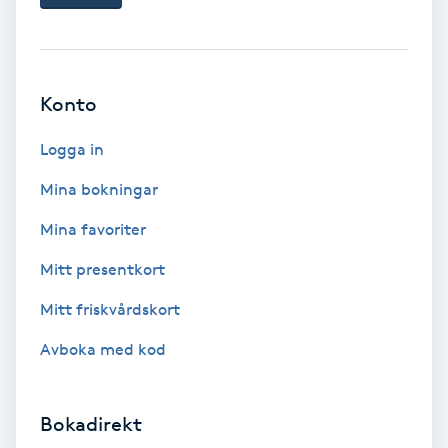
Ansiktsbehandling djuprengörande
B
Babylights
Konto
Logga in
Balayage
Mina bokningar
Bambumassage
Mina favoriter
Barber
Mitt presentkort
Mitt friskvårdskort
Barnklippning
Avboka med kod
BIAB
Bokadirekt
Blowout