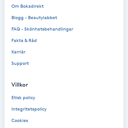
Om Bokadirekt
Bottenfärg
Blogg - Beautylabbet
Brynformning
FAQ - Skönhetsbehandlingar
Fakta & Råd
Brynfärgning
Karriär
Brynplockning
Support
Bröllopsuppsättning
Villkor
C
Etisk policy
Celluliter
Integritetspolicy
Coachning
Cookies