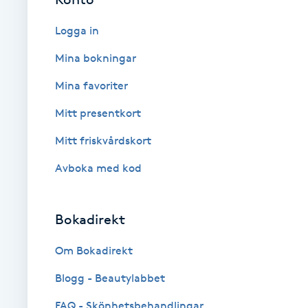
Babylights
Logga in
Mina bokningar
Balayage
Mina favoriter
Bambumassage
Mitt presentkort
Mitt friskvårdskort
Barber
Avboka med kod
Barnklippning
Bokadirekt
BIAB
Om Bokadirekt
Blowout
Blogg - Beautylabbet
Bottenfärg
FAQ - Skönhetsbehandlingar