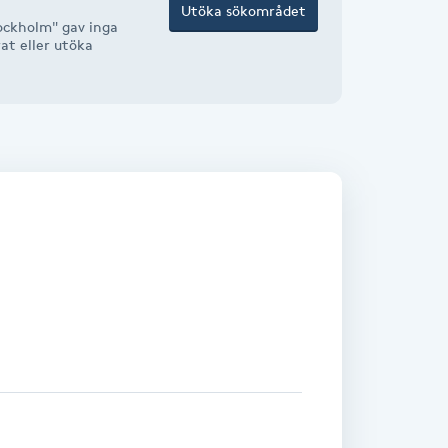
Utöka sökområdet
ockholm" gav inga
rat eller utöka