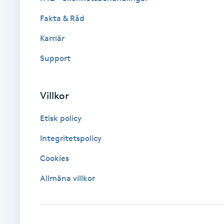
Fakta & Råd
Brynformning
Karriär
Brynfärgning
Support
Brynplockning
Villkor
Bröllopsuppsättning
Etisk policy
C
Integritetspolicy
Celluliter
Cookies
Coachning
Allmäna villkor
Color correction