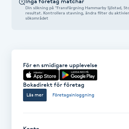
Inga företag matchar
Alternativmedicin
Din sökning på "Fransfärgning Hammarby Sjöstad, St
resultat. Kontrollera stavning, ändra filter du aktivie
sökområdet
Andningsmassage
Ansiktslyft utan kirurgi
Aromamassage
För en smidigare upplevelse
Ashtanga Yoga
Bokadirekt för företag
Ayurveda
Läs mer
Företagsinloggning
Ayurvedisk Massage
Ansiktsbehandling djuprengörande
B
Konto